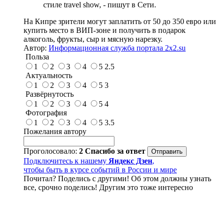
стиле travel show, - пишут в Сети.
На Кипре зрители могут заплатить от 50 до 350 евро или
купить место в ВИП-зоне и получить в подарок
алкоголь, фрукты, сыр и мясную нарезку.
Автор:
Информационная служба портала 2x2.su
Польза
1
2
3
4
5
2.5
Актуальность
1
2
3
4
5
3
Развёрнутость
1
2
3
4
5
4
Фотография
1
2
3
4
5
3.5
Пожелания автору
Проголосовало:
2
Спасибо за ответ
Подключитесь к нашему
Яндекс Дзен
,
чтобы быть в курсе событий в России и мире
Почитал? Поделись с другими! Об этом должны узнать
все, срочно поделись! Другим это тоже интересно