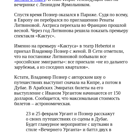
вечеринке с Леонидом Ярмольником.
Спустя время Познер оказался в Париже. Судя по всему,
в Европу он перебрался по приглашению Ренаты
Литвиновой. Актриса переехала во Францию прошлой
весной. Через год Литвинова решила показать премьеру
спектакля «Кактус».
Именно на премьеру «Кактуса» в театр Hebertot и
приехал Владимир Познер с женой. В Сети отметили,
что на постановке Литвиновой побывали все
«российские эмигранты»: все приехали «не из дальнего
зарубежья, а из соседних кварталов».
Кстати, Владимир Познер с авторским шоу о
путешествиях выступит сначала на Кипре, а потом в
Дубае. В Арабских Эмиратах билеты на его
выступление с Иваном Ургантом начинаются от 150
долларов. Сообщается, что максимальная стоимость
билетов – астрономическая.
23 и 25 февраля Ургант и Познер расскажут
о своих путешествиях со сцены в Дубае.
Будет гламурное мероприятие с шутками в
стиле «Вечернего Урганта» и баттл двух в