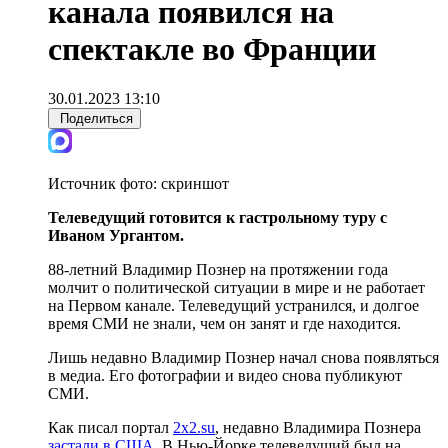
канала появился на
спектакле во Франции
30.01.2023 13:10
Поделиться
Источник фото:
скриншот
Телеведущий готовится к гастрольному туру с
Иваном Ургантом.
88-летний Владимир Познер на протяжении года
молчит о политической ситуации в мире и не работает
на Первом канале. Телеведущий устранился, и долгое
время СМИ не знали, чем он занят и где находится.
Лишь недавно Владимир Познер начал снова появляться
в медиа. Его фотографии и видео снова публикуют
СМИ.
Как писал портал
2х2.su
, недавно Владимира Познера
застали в США
. В Нью-Йорке телеведущий был на