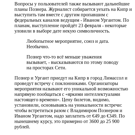
Вопросы у пользователей также вызывают дальнейшие
планы Познера. Журналист собирается уехать на Кипр и
выступить там вместе с другим пропавшим с
федеральных каналов ведущим - Иваном Ургантом. По
планам, выступление пройдёт 23 февраля - некоторые
уловили в выборе дате некую символичность.
Любопытное мероприятие, союз и дата.
Необычно.
Познер что-то всё меньше уважения
вызывает, - высказываются по этому поводу
на просторах Сети.
Познер и Ургант приедут на Кипр в город Лимассол и
проведут встречу с поклонниками. Организаторы
мероприятия называют его уникальной возможностью
напрямую пообщаться с «яркими интеллектуалами
настоящего времени». Цену билетов, видимо,
установили, основываясь на уникальности встречи:
чтобы встретиться разом с Владимиром Познером и
Иваном Ургантом, надо заплатить от €49 до €349. По
нынешнему курсу, это примерно от 3600 до 25 900
рублей.