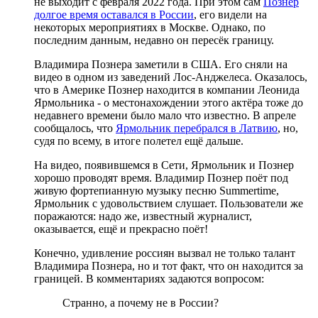
не выходит с февраля 2022 года. При этом сам
Познер
долгое время оставался в России
, его видели на
некоторых мероприятиях в Москве. Однако, по
последним данным, недавно он пересёк границу.
Владимира Познера заметили в США. Его сняли на
видео в одном из заведений Лос-Анджелеса. Оказалось,
что в Америке Познер находится в компании Леонида
Ярмольника - о местонахождении этого актёра тоже до
недавнего времени было мало что известно. В апреле
сообщалось, что
Ярмольник перебрался в Латвию
, но,
судя по всему, в итоге полетел ещё дальше.
На видео, появившемся в Сети, Ярмольник и Познер
хорошо проводят время. Владимир Познер поёт под
живую фортепианную музыку песню Summertime,
Ярмольник с удовольствием слушает. Пользователи же
поражаются: надо же, известный журналист,
оказывается, ещё и прекрасно поёт!
Конечно, удивление россиян вызвал не только талант
Владимира Познера, но и тот факт, что он находится за
границей. В комментариях задаются вопросом:
Странно, а почему не в России?