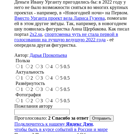
Деньги Ивану Урганту пригодились бы: в 2022 году у
него не было возможности сняться во многих крупных
проектах - например, в «Новогодней ночи» на Первом.
Вместо Урганта проект вела Лариса Гузеева
, помогали
ей в этом другие звёзды. Так, например, в новогоднем
шоу появилась фигуристка Анна Щербакова. Как писал
портал
2x2.su
,
спортсменка чуть не стала первой в
голосовании на лучшую ведущую 2022 года
- её
опередила другая фигуристка.
Автор:
Дарья Прокопьева
Польза
1
2
3
4
5
0.5
Актуальность
1
2
3
4
5
0.5
Развёрнутость
1
2
3
4
5
0.5
Фотография
1
2
3
4
5
0.5
Пожелания автору
Проголосовало:
2
Спасибо за ответ
Подключитесь к нашему
Яндекс Дзен
,
чтобы быть в курсе событий в России и мире