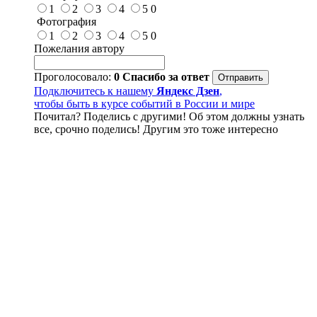
1
2
3
4
5
0
Фотография
1
2
3
4
5
0
Пожелания автору
Проголосовало:
0
Спасибо за ответ
Подключитесь к нашему
Яндекс Дзен
,
чтобы быть в курсе событий в России и мире
Почитал? Поделись с другими! Об этом должны узнать
все, срочно поделись! Другим это тоже интересно