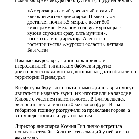
помощью крана аккуратно опустили фигуру на землю.
«Амурозавр - самый увесистый и самый
высокий житель динопарка. В высоту он
достигает почти 3,5 метра, а весит 800
килограммов. Недаром голову амурозавра с
кузова спускали сразу пять мужчин», -
рассказала и.о. директора Агентства
гостеприимства Амурской области Светлана
Бартулева.
Помимо амурозавра, в динопарк привезли
птеродактилей, гигантских бабочек и других
доисторических животных, которые когда-то обитали на
территории Приамурья.
Все фигуры будут интерактивными - динозавры смогут
двигаться и издавать звуки. Их изготовили на заводе в
Кирове с участием палеонтологов. В Благовещенск
экспонаты доставили на 20-метровой фуре. Из-за
габаритов технику разгружали за пределами города, а
затем перевозили фигуры по частям.
Директор динопарка Ксения Гип лично встретила
новых «жителей». Больше всего эмоций у неё вызвал
амурозавр.