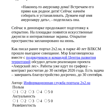
«Наконец-то амурозавр дома! Встречаем его
прямо как родное дитя! Сейчас начнём
собирать и устанавливать. Думаем ещё имя
амурозавру дать», - поделилась она.
Сейчас в динопарке продолжают подготовку к
открытию. На площадке появятся искусственные
джунгли и интерактивные экраны. Открытие
пространства запланировано на июнь.
Как писал ранее портал 2х2.su, в парке 40 лет ВЛКСМ
прошло выездное совещание. Мэр Благовещенска
вместе с
подрядчиком и командой Центра развития
территорий
обсудил детали реализации проекта
«Амурский лес». Работы уже идут по графику –
контракт рассчитан до 30 октября 2026 года. Есть задача
– завершить благоустройство досрочно, до 30 сентября.
Автор:
Информационная служба портала 2x2.su
Польза
1
2
3
4
5
0
Актуальность
1
2
3
4
5
0
Развёрнутость