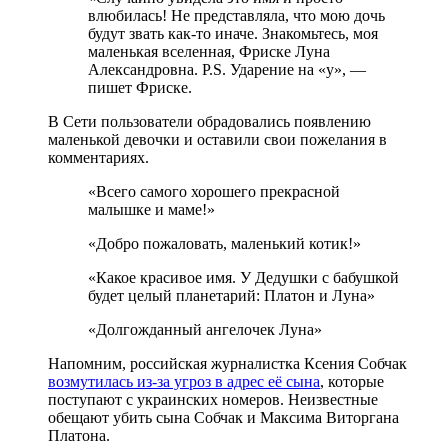
влюбилась! Не представляла, что мою дочь
будут звать как-то иначе. Знакомьтесь, моя
маленькая вселенная, Фриске Луна
Александровна. P.S. Ударение на «у», —
пишет Фриске.
В Сети пользователи обрадовались появлению
маленькой девочки и оставили свои пожелания в
комментариях.
«Всего самого хорошего прекрасной
малышке и маме!»
«Добро пожаловать, маленький котик!»
«Какое красивое имя. У Дедушки с бабушкой
будет целый планетарий: Платон и Луна»
«Долгожданный ангелочек Луна»
Напомним, российская журналистка Ксения Собчак
возмутилась из-за угроз в адрес её сына
, которые
поступают с украинских номеров. Неизвестные
обещают убить сына Собчак и Максима Виторгана
Платона.