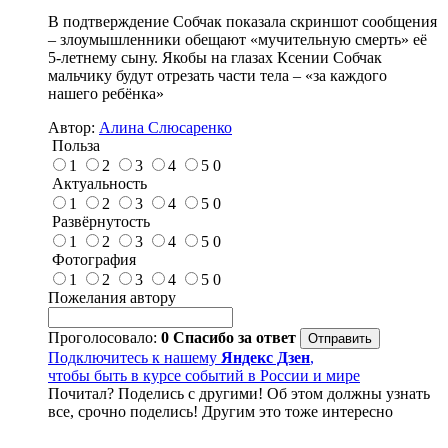
В подтверждение Собчак показала скриншот сообщения
– злоумышленники обещают «мучительную смерть» её
5-летнему сыну. Якобы на глазах Ксении Собчак
мальчику будут отрезать части тела – «за каждого
нашего ребёнка»
Автор:
Алина Слюсаренко
Польза
1
2
3
4
5
0
Актуальность
1
2
3
4
5
0
Развёрнутость
1
2
3
4
5
0
Фотография
1
2
3
4
5
0
Пожелания автору
Проголосовало:
0
Спасибо за ответ
Подключитесь к нашему
Яндекс Дзен
,
чтобы быть в курсе событий в России и мире
Почитал? Поделись с другими! Об этом должны узнать
все, срочно поделись! Другим это тоже интересно