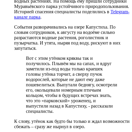
водных растениях. На помощь ему пришли сотрудники
Муравьёвского парка устойчивого природопользования.
Историей спасения специалисты поделились в
Telegram-
канале парка
.
События разворачивались на озере Капустиха. По
словам сотрудников, к августу на водоёме сильно
разрастаются водные растения, роголистник и
пузырчатка. И утята, ныряя под воду, рискуют в них
запутаться.
Вот с этим утёнком кряквы так и
получилось. Плывём мы на сапах, и вдруг
заметили из-под воды только краешек
головы утёнка торчит, а сверху пучок
водорослей, которые не дают ему даже
пошевелиться. Выпутали беднягу, осмотрели
его, окольцевали номерным птичьим
кольцом, чтобы в будущих встречах знать,
что это «парковский» уроженец, и
выпустили назад в Капустиху, - рассказали
специалисты.
К слову, утёнок как будто бы только и ждал возможности
сбежать – сразу же нырнул в озеро.