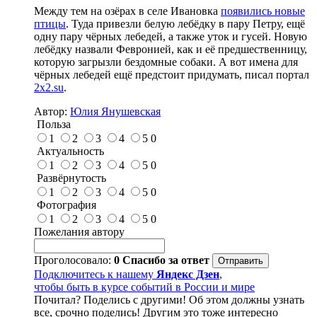
Между тем на озёрах в селе Ивановка
появились новые
птицы
. Туда привезли белую лебёдку в пару Петру, ещё
одну пару чёрных лебедей, а также уток и гусей. Новую
лебёдку назвали Февронией, как и её предшественницу,
которую загрызли бездомные собаки. А вот имена для
чёрных лебедей ещё предстоит придумать, писал портал
2x2.su
.
Автор:
Юлия Янушевская
Польза
1
2
3
4
5
0
Актуальность
1
2
3
4
5
0
Развёрнутость
1
2
3
4
5
0
Фотография
1
2
3
4
5
0
Пожелания автору
Проголосовало:
0
Спасибо за ответ
Подключитесь к нашему
Яндекс Дзен
,
чтобы быть в курсе событий в России и мире
Почитал? Поделись с другими! Об этом должны узнать
все, срочно поделись! Другим это тоже интересно