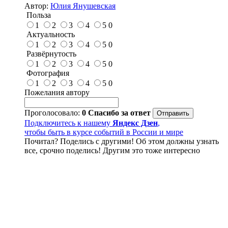
Автор:
Юлия Янушевская
Польза
1
2
3
4
5
0
Актуальность
1
2
3
4
5
0
Развёрнутость
1
2
3
4
5
0
Фотография
1
2
3
4
5
0
Пожелания автору
Проголосовало:
0
Спасибо за ответ
Подключитесь к нашему
Яндекс Дзен
,
чтобы быть в курсе событий в России и мире
Почитал? Поделись с другими! Об этом должны узнать
все, срочно поделись! Другим это тоже интересно