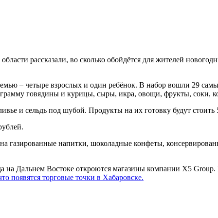
бласти рассказали, во сколько обойдётся для жителей новогодн
мью – четыре взрослых и один ребёнок. В набор вошли 29 самы
рамму говядины и курицы, сыры, икра, овощи, фрукты, соки, кон
ье и сельдь под шубой. Продукты на их готовку будут стоить 5
рублей.
 на газированные напитки, шоколадные конфеты, консервирован
гда на Дальнем Востоке откроются магазины компании X5 Group
что появятся торговые точки в Хабаровске.