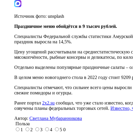
Источник фото:
unsplash
Праздничное меню обойдётся в 9 тысяч рублей.
Специалисты Федеральной службы статистики Амурской о
праздник выросла на 14,5%.
Цену угощений рассчитывали на среднестатистическую се
мясокопчёности, рыбные консервы и деликатесы, по килог
Отдельно выделены популярные праздничные салаты – олив
В целом меню новогоднего стола в 2022 году стоит 9209 
Специалисты отмечают, что сильнее всего цены выросли
свежие помидоры и огурцы.
Ранее портал
2x2.su
сообщал, что уже стало известно, ко
озвучены планы федеральных торговых сетей.
Известно, 
Автор:
Светлана Мубаранникова
Польза
1
2
3
4
5
0