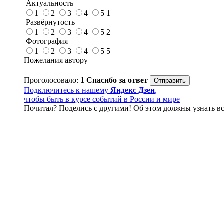
Актуальность
1
2
3
4
5
1
Развёрнутость
1
2
3
4
5
2
Фотография
1
2
3
4
5
5
Пожелания автору
Проголосовало:
1
Спасибо за ответ
Подключитесь к нашему
Яндекс Дзен
,
чтобы быть в курсе событий в России и мире
Почитал? Поделись с другими! Об этом должны узнать вс