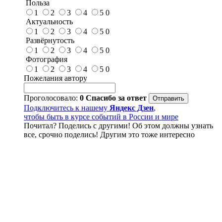
Польза
1
2
3
4
5
0
Актуальность
1
2
3
4
5
0
Развёрнутость
1
2
3
4
5
0
Фотография
1
2
3
4
5
0
Пожелания автору
Проголосовало:
0
Спасибо за ответ
Подключитесь к нашему
Яндекс Дзен
,
чтобы быть в курсе событий в России и мире
Почитал? Поделись с другими! Об этом должны узнать
все, срочно поделись! Другим это тоже интересно