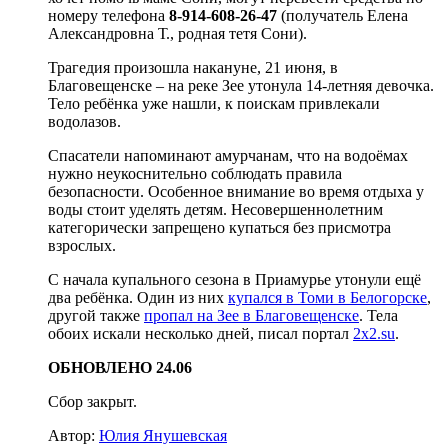
номеру телефона
8-914-608-26-47
(получатель Елена
Александровна Т., родная тетя Сони).
Трагедия произошла накануне, 21 июня, в
Благовещенске – на реке Зее утонула 14-летняя девочка.
Тело ребёнка уже нашли, к поискам привлекали
водолазов.
Спасатели напоминают амурчанам, что на водоёмах
нужно неукоснительно соблюдать правила
безопасности. Особенное внимание во время отдыха у
воды стоит уделять детям. Несовершеннолетним
категорически запрещено купаться без присмотра
взрослых.
С начала купального сезона в Приамурье утонули ещё
два ребёнка. Один из них
купался в Томи в Белогорске
,
другой также
пропал на Зее в Благовещенске
. Тела
обоих искали несколько дней, писал портал
2x2.su
.
ОБНОВЛЕНО 24.06
Сбор закрыт.
Автор:
Юлия Янушевская