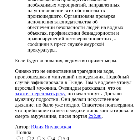
необходимых мероприятий, направленных
на установление всех обстоятельств
произошедшего. Организована проверка
исполнения законодательства об
обеспечении безопасности людей на водных
объектах, профилактики безнадзорности и
правонарушений несовершеннолетних, -
сообщили в пресс-службе амурской
прокуратуры.
Если будут основания, ведомство примет меры.
Однако это не единственная трагедия на воде,
произошедшая в минувший понедельник. Подобный
случай зафиксировали в Тынде. Там в водоёме утонул
взрослый мужчина. Очевидцы рассказали, что он
захотел переплыть реку
, но начал тонуть. Достали
мужчину подростки. Они делали искусственное
дыхание, но было уже поздно. Спасатели подтвердили,
что прибывшие на место медики лишь констатировали
смерть амурчанина, писал портал
2x2.su
.
Автор:
Юлия Янушевская
Польза
1
2
3
4
5
0