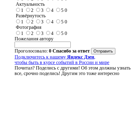
Актуальность
1
2
3
4
5
0
Развёрнутость
1
2
3
4
5
0
Фотография
1
2
3
4
5
0
Пожелания автору
Проголосовало:
0
Спасибо за ответ
Подключитесь к нашему
Яндекс Дзен
,
чтобы быть в курсе событий в России и мире
Почитал? Поделись с другими! Об этом должны узнать
все, срочно поделись! Другим это тоже интересно