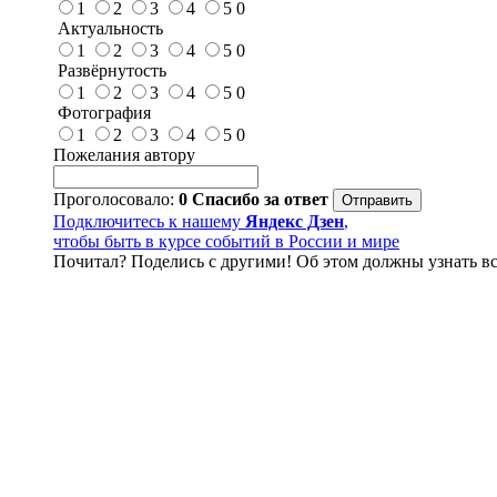
1
2
3
4
5
0
Актуальность
1
2
3
4
5
0
Развёрнутость
1
2
3
4
5
0
Фотография
1
2
3
4
5
0
Пожелания автору
Проголосовало:
0
Спасибо за ответ
Подключитесь к нашему
Яндекс Дзен
,
чтобы быть в курсе событий в России и мире
Почитал? Поделись с другими! Об этом должны узнать вс