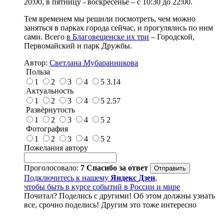
20:00, в пятницу - воскресенье – с 10:30 до 22:00.
Тем временем мы решили посмотреть, чем можно
заняться в парках города сейчас, и прогулялись по ним
сами. Всего
в Благовещенске их три
– Городской,
Первомайский и парк Дружбы.
Автор:
Светлана Мубаранникова
Польза
1
2
3
4
5
3.14
Актуальность
1
2
3
4
5
2.57
Развёрнутость
1
2
3
4
5
2
Фотография
1
2
3
4
5
2
Пожелания автору
Проголосовало:
7
Спасибо за ответ
Подключитесь к нашему
Яндекс Дзен
,
чтобы быть в курсе событий в России и мире
Почитал? Поделись с другими! Об этом должны узнать
все, срочно поделись! Другим это тоже интересно