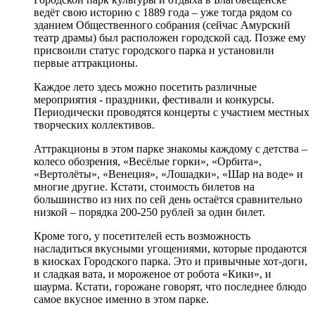
ведёт свою историю с 1889 года – уже тогда рядом со
зданием Общественного собрания (сейчас Амурский
театр драмы) был расположен городской сад. Позже ему
присвоили статус городского парка и установили
первые аттракционы.
Каждое лето здесь можно посетить различные
мероприятия - праздники, фестивали и конкурсы.
Периодически проводятся концерты с участием местных
творческих коллективов.
Аттракционы в этом парке знакомы каждому с детства –
колесо обозрения, «Весёлые горки», «Орбита»,
«Вертолёты», «Венеция», «Лошадки», «Шар на воде» и
многие другие. Кстати, стоимость билетов на
большинство из них по сей день остаётся сравнительно
низкой – порядка 200-250 рублей за один билет.
Кроме того, у посетителей есть возможность
насладиться вкусными угощениями, которые продаются
в киосках Городского парка. Это и привычные хот-доги,
и сладкая вата, и мороженое от робота «Кики», и
шаурма. Кстати, горожане говорят, что последнее блюдо
самое вкусное именно в этом парке.