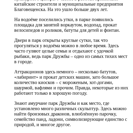
китайские строители и муниципальные предприятия
Благовещенска. На это ушло больше двух лет.
На водоёме поселились утки, в парке появились
площадка для занятий воркаутом, водопад, прокат
велосипедов и роликов, батуты для детей и фонтан.
Двери в парк открыты круглые сутки, так что
прогуляться у водоёма можно в любое время. Здесь
часто гуляют целые семьи и отдыхают с удочкой
рыбаки, ведь парк Дружбы – одно из самых тихих мест
в городе.
Аттракционов здесь немного – несколько батутов,
«лабиринт» и прокат детских машин, зато большое
количество киосков – с мороженым, хот-догами,
шаурмой, вафлями и прочим. Правда, некоторые из них
работают только в хорошую погоду.
Знают амурчане парк Дружбы и как место, где
установлено много различных скульптур. Здесь можно
найти бронзовых драконов, влюблённую парочку,
семейство панд, ладони, символизирующие единство с
природой, и многое другое.