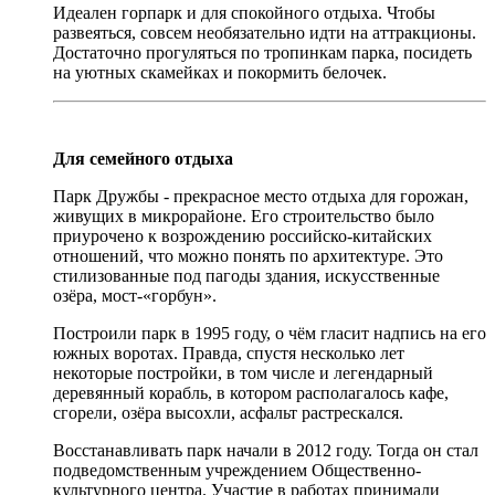
Идеален горпарк и для спокойного отдыха. Чтобы
развеяться, совсем необязательно идти на аттракционы.
Достаточно прогуляться по тропинкам парка, посидеть
на уютных скамейках и покормить белочек.
Для семейного отдыха
Парк Дружбы - прекрасное место отдыха для горожан,
живущих в микрорайоне. Его строительство было
приурочено к возрождению российско-китайских
отношений, что можно понять по архитектуре. Это
стилизованные под пагоды здания, искусственные
озёра, мост-«горбун».
Построили парк в 1995 году, о чём гласит надпись на его
южных воротах. Правда, спустя несколько лет
некоторые постройки, в том числе и легендарный
деревянный корабль, в котором располагалось кафе,
сгорели, озёра высохли, асфальт растрескался.
Восстанавливать парк начали в 2012 году. Тогда он стал
подведомственным учреждением Общественно-
культурного центра. Участие в работах принимали