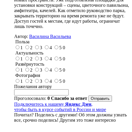
установки конструкций – сцены, цветочного павильона,
амфитеатра, качелей. Как отметило руководство парка,
закрывать территорию на время ремонта уже не будут.
Доступ гостей к местам, где идут работы, ограничат
лишь точечно.
Автор:
Василина Васильева
Польза
1
2
3
4
5
0
Актуальность
1
2
3
4
5
0
Развёрнутость
1
2
3
4
5
0
Фотография
1
2
3
4
5
0
Пожелания автору
Проголосовало:
0
Спасибо за ответ
Подключитесь к нашему
Яндекс Дзен
,
чтобы быть в курсе событий в России и мире
Почитал? Поделись с другими! Об этом должны узнать
все, срочно поделись! Другим это тоже интересно