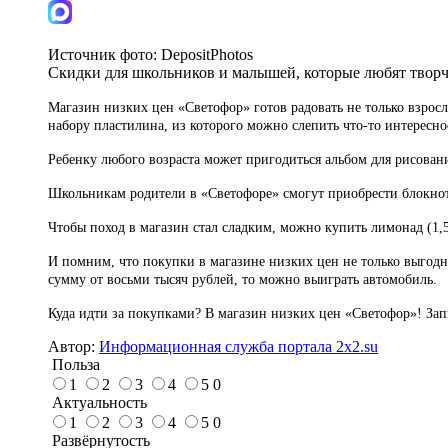
Источник фото:
DepositPhotos
Скидки для школьников и малышей, которые любят творч
Магазин низких цен «Светофор» готов радовать не только взрос
набору пластилина, из которого можно слепить что-то интересное
Ребенку любого возраста может пригодиться альбом для рисовани
Школьникам родители в «Светофоре» смогут приобрести блокноты
Чтобы поход в магазин стал сладким, можно купить лимонад (1,5 
И помним, что покупки в магазине низких цен не только выгод
сумму от восьми тысяч рублей, то можно выиграть автомобиль.
Куда идти за покупками? В магазин низких цен «Светофор»! Запи
Автор:
Информационная служба портала 2x2.su
Польза
1
2
3
4
5
0
Актуальность
1
2
3
4
5
0
Развёрнутость