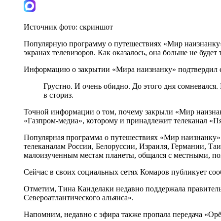
Источник фото:
скриншот
Популярную программу о путешествиях «Мир наизнанку» 
экранах телевизоров. Как оказалось, она больше не будет
Информацию о закрытии «Мира наизнанку» подтвердил с
Грустно. И очень обидно. До этого дня сомневался
в сториз.
Точной информации о том, почему закрыли «Мир наизна
«Газпром-медиа», которому и принадлежит телеканал «П
Популярная программа о путешествиях «Мир наизнанку» -
телеканалам России, Белоруссии, Израиля, Германии, Т
малоизученным местам планеты, общался с местными, пог
Сейчас в своих социальных сетях Комаров публикует со
Отметим, Тина Канделаки недавно поддержала правительс
Североатлантического альянса».
Напомним, недавно с эфира также пропала передача «Орё