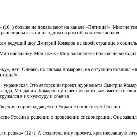
(16+) больше не показывают на канале «Пятница!». Многие тел
 транслироваться ни на одном из российских телеканалов.
ам ведущий шоу Дмитрий Комаров на своей странице в социаль
. Мир наизнанку. Мой тоже. «Мир наизнанку» больше не выходит 
нку», нет. Однако, по словам Комарова, на ситуацию повлиял
ятница!».
 украинская. Это авторский проект журналиста Дмитрия Комаров
аиланда, Молдавии. Комаров путешествовал только вместе со с
ружался в их культуру и обычаи.
общения о происходящем на Украине и критикует Россию.
тво России в решении о проведении спецоперации. Она заявила
л и решка» (12+). А создательницу проекта, критиковавшую си