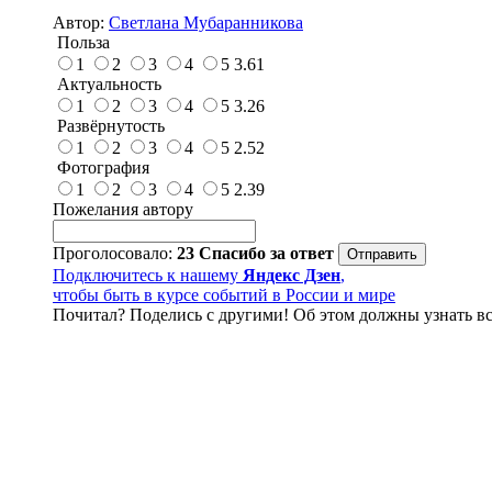
Автор:
Светлана Мубаранникова
Польза
1
2
3
4
5
3.61
Актуальность
1
2
3
4
5
3.26
Развёрнутость
1
2
3
4
5
2.52
Фотография
1
2
3
4
5
2.39
Пожелания автору
Проголосовало:
23
Спасибо за ответ
Подключитесь к нашему
Яндекс Дзен
,
чтобы быть в курсе событий в России и мире
Почитал? Поделись с другими! Об этом должны узнать вс