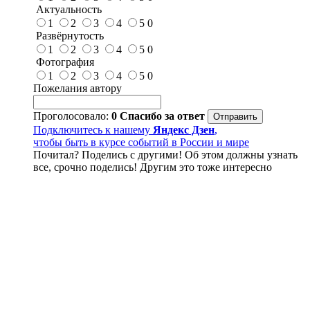
Актуальность
1
2
3
4
5
0
Развёрнутость
1
2
3
4
5
0
Фотография
1
2
3
4
5
0
Пожелания автору
Проголосовало:
0
Спасибо за ответ
Подключитесь к нашему
Яндекс Дзен
,
чтобы быть в курсе событий в России и мире
Почитал? Поделись с другими! Об этом должны узнать
все, срочно поделись! Другим это тоже интересно