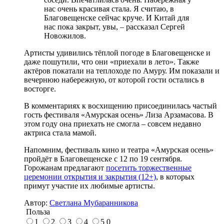
нас очень красивая стала. Я считаю, в
Благовещенске сейчас круче. И Китай для
нас пока закрыт, увы, – рассказал Сергей
Новожилов.
Артисты удивились тёплой погоде в Благовещенске и
даже пошутили, что они «приехали в лето». Также
актёров покатали на теплоходе по Амуру. Им показали и
вечернюю набережную, от которой гости остались в
восторге.
В комментариях к восхищению присоединилась частый
гость фестиваля «Амурская осень» Лиза Арзамасова. В
этом году она приехать не смогла – совсем недавно
актриса стала мамой.
Напомним, фестиваль кино и театра «Амурская осень»
пройдёт в Благовещенске с 12 по 19 сентября.
Горожанам предлагают
посетить торжественные
церемонии открытия и закрытия (12+)
, в которых
примут участие их любимые артисты.
Автор:
Светлана Мубаранникова
Польза
1
2
3
4
5
0