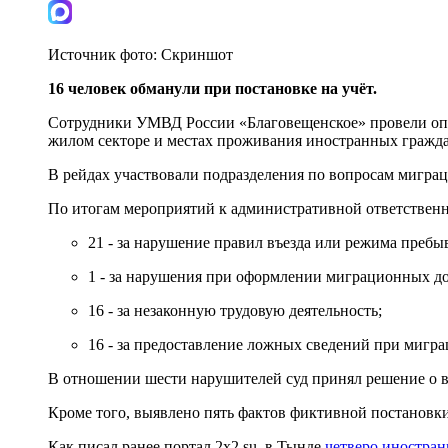
Источник фото:
Скриншот
16 человек обманули при постановке на учёт.
Сотрудники УМВД России «Благовещенское» провели опе
жилом секторе и местах проживания иностранных гражда
В рейдах участвовали подразделения по вопросам мигра
По итогам мероприятий к административной ответственно
21 - за нарушение правил въезда или режима пребы
1 - за нарушения при оформлении миграционных д
16 - за незаконную трудовую деятельность;
16 - за предоставление ложных сведений при мигра
В отношении шести нарушителей суд принял решение о в
Кроме того, выявлено пять фактов фиктивной постановки
Как писал ранее портал 2х2.su, в Тынде
четверо иностра