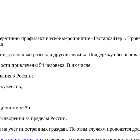
ративно-профилактическое мероприятие «Гастарбайтер». Прове
н.
ции, уголовный розыск и другие службы. Поддержку обеспечива
сти привлечены 54 человека. В их числе:
вания в России;
окументов;
ционном учёте.
ыдворении за пределы России.
 на учёт иностранных граждан. По этим случаям проводятся до
нцев принудительно
выдворены за нарушения миграционного зако