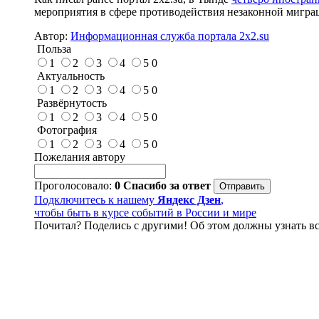
мероприятия в сфере противодействия незаконной мигра
Автор:
Информационная служба портала 2x2.su
Польза
1
2
3
4
5
0
Актуальность
1
2
3
4
5
0
Развёрнутость
1
2
3
4
5
0
Фотография
1
2
3
4
5
0
Пожелания автору
Проголосовало:
0
Спасибо за ответ
Подключитесь к нашему
Яндекс Дзен
,
чтобы быть в курсе событий в России и мире
Почитал? Поделись с другими! Об этом должны узнать вс