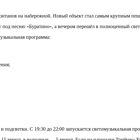
фонтанов на набережной. Новый объект стал самым крупным пе
 под песню «Буратино», а вечером перешёл в полноценный све
музыкальная программа:
ения;
 подсветки. С 19:30 до 22:00 запускается светомузыкальная прог
15 минут, в выходные — 5 минут. Если на площадке Трибуны Хол