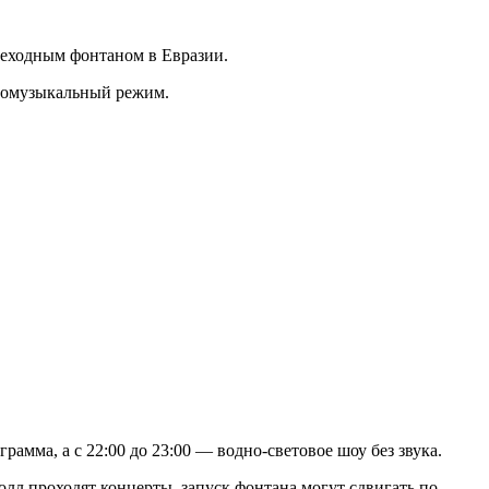
шеходным фонтаном в Евразии.
томузыкальный режим.
рамма, а с 22:00 до 23:00 — водно-световое шоу без звука.
л проходят концерты, запуск фонтана могут сдвигать по