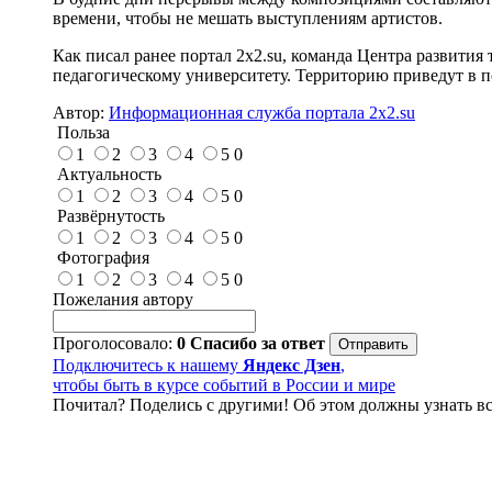
времени, чтобы не мешать выступлениям артистов.
Как писал ранее портал 2х2.su, команда Центра развития
педагогическому университету. Территорию приведут в по
Автор:
Информационная служба портала 2x2.su
Польза
1
2
3
4
5
0
Актуальность
1
2
3
4
5
0
Развёрнутость
1
2
3
4
5
0
Фотография
1
2
3
4
5
0
Пожелания автору
Проголосовало:
0
Спасибо за ответ
Подключитесь к нашему
Яндекс Дзен
,
чтобы быть в курсе событий в России и мире
Почитал? Поделись с другими! Об этом должны узнать вс