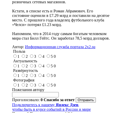
розничных сетевых магазинов.
Кстати, в списке есть и Роман Абрамович. Его
состояние оценили в £7.29 млрд и поставили на десятое
место. С прошлого года владелец футбольного клуба
«Челси» потерял £1.23 млрд.
Напомним, что в 2014 году самым богатым человеком
мира стал Билл Гейтс. Он заработал 78,5 млрд долларов.
Автор:
Информационная служба портала 2x2.su
Польза
1
2
3
4
5
0
Актуальность
1
2
3
4
5
0
Развёрнутость
1
2
3
4
5
0
Фотография
1
2
3
4
5
0
Пожелания автору
Проголосовало:
0
Спасибо за ответ
Подключитесь к нашему
Яндекс Дзен
,
чтобы быть в курсе событий в России и мире