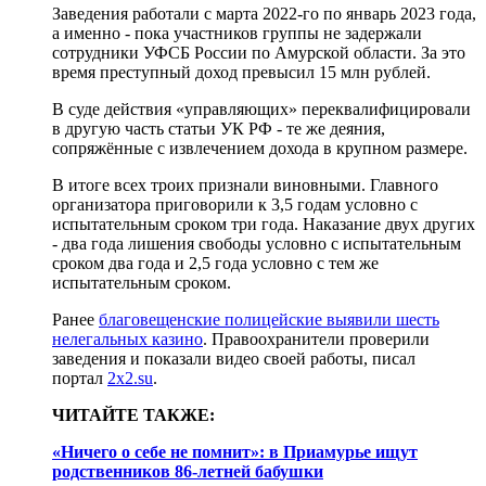
Заведения работали с марта 2022-го по январь 2023 года,
а именно - пока участников группы не задержали
сотрудники УФСБ России по Амурской области. За это
время преступный доход превысил 15 млн рублей.
В суде действия «управляющих» переквалифицировали
в другую часть статьи УК РФ - те же деяния,
сопряжённые с извлечением дохода в крупном размере.
В итоге всех троих признали виновными. Главного
организатора приговорили к 3,5 годам условно с
испытательным сроком три года. Наказание двух других
- два года лишения свободы условно с испытательным
сроком два года и 2,5 года условно с тем же
испытательным сроком.
Ранее
благовещенские полицейские выявили шесть
нелегальных казино
. Правоохранители проверили
заведения и показали видео своей работы, писал
портал
2x2.su
.
ЧИТАЙТЕ ТАКЖЕ:
«Ничего о себе не помнит»: в Приамурье ищут
родственников 86-летней бабушки