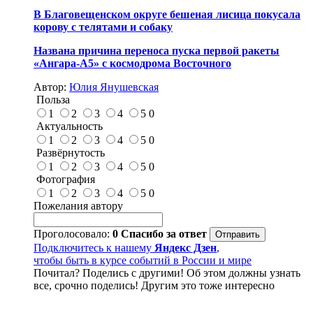
В Благовещенском округе бешеная лисица покусала
корову с телятами и собаку
Названа причина переноса пуска первой ракеты
«Ангара-А5» с космодрома Восточного
Автор:
Юлия Янушевская
Польза
1
2
3
4
5
0
Актуальность
1
2
3
4
5
0
Развёрнутость
1
2
3
4
5
0
Фотография
1
2
3
4
5
0
Пожелания автору
Проголосовало:
0
Спасибо за ответ
Подключитесь к нашему
Яндекс Дзен
,
чтобы быть в курсе событий в России и мире
Почитал? Поделись с другими! Об этом должны узнать
все, срочно поделись! Другим это тоже интересно