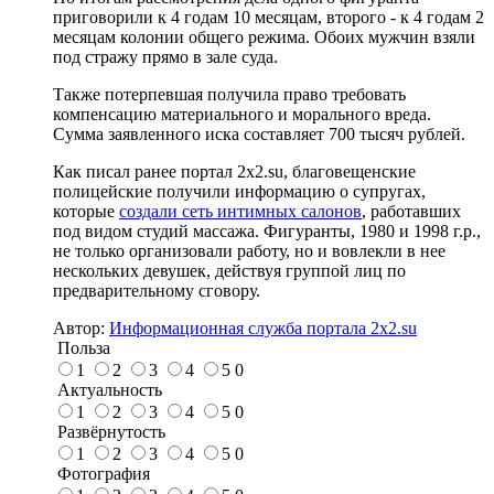
приговорили к 4 годам 10 месяцам, второго - к 4 годам 2
месяцам колонии общего режима. Обоих мужчин взяли
под стражу прямо в зале суда.
Также потерпевшая получила право требовать
компенсацию материального и морального вреда.
Сумма заявленного иска составляет 700 тысяч рублей.
Как писал ранее портал 2х2.su, благовещенские
полицейские получили информацию о супругах,
которые
создали сеть интимных салонов
, работавших
под видом студий массажа. Фигуранты, 1980 и 1998 г.р.,
не только организовали работу, но и вовлекли в нее
нескольких девушек, действуя группой лиц по
предварительному сговору.
Автор:
Информационная служба портала 2x2.su
Польза
1
2
3
4
5
0
Актуальность
1
2
3
4
5
0
Развёрнутость
1
2
3
4
5
0
Фотография