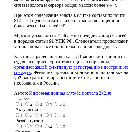
сплавы золота и серебра общей массой более 944 г.
При этом содержание золота в слитке составило почти
810 г. Общую стоимость изъятых металлов оценили
более чем в 9 млн рублей.
Мужчину задержали. Сейчас он находится под стражей
в порядке статьи 91 УПК РФ. Следователи продолжают
устанавливать все обстоятельства произошедшего.
Как писал ранее портал 2х2.su, Ивановский районный
суд вынес приговор жительнице села Ерковцы,
организовавшей фиктивную регистрацию иностранных
граждан
. Женщину признали виновной в постановке на
учёт мигрантов и организации их незаконного
пребывания в России.
Автор:
Информационная служба портала 2x2.su
Польза
1
2
3
4
5
0
Актуальность
1
2
3
4
5
0
Развёрнутость
1
2
3
4
5
0
Фотография