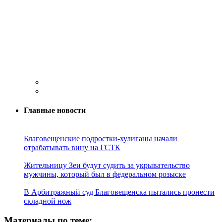
Главные новости
Благовещенские подростки-хулиганы начали
отрабатывать вину на ГСТК
Жительницу Зеи будут судить за укрывательство
мужчины, который был в федеральном розыске
В Арбитражный суд Благовещенска пытались пронести
складной нож
Материалы по теме: