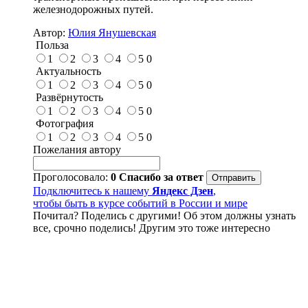
железнодорожных путей.
Автор:
Юлия Янушевская
Польза
1
2
3
4
5
0
Актуальность
1
2
3
4
5
0
Развёрнутость
1
2
3
4
5
0
Фотография
1
2
3
4
5
0
Пожелания автору
Проголосовало:
0
Спасибо за ответ
Подключитесь к нашему
Яндекс Дзен
,
чтобы быть в курсе событий в России и мире
Почитал? Поделись с другими! Об этом должны узнать
все, срочно поделись! Другим это тоже интересно