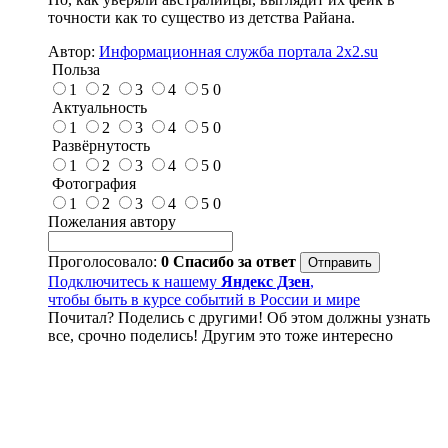
точности как то существо из детства Райана.
Автор:
Информационная служба портала 2x2.su
Польза
1
2
3
4
5
0
Актуальность
1
2
3
4
5
0
Развёрнутость
1
2
3
4
5
0
Фотография
1
2
3
4
5
0
Пожелания автору
Проголосовало:
0
Спасибо за ответ
Подключитесь к нашему
Яндекс Дзен
,
чтобы быть в курсе событий в России и мире
Почитал? Поделись с другими! Об этом должны узнать
все, срочно поделись! Другим это тоже интересно