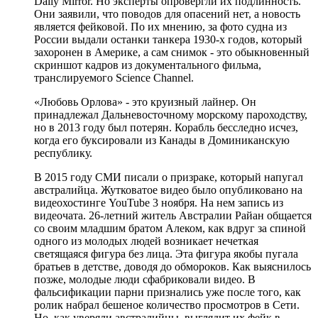
Daily Mirror. Но эксперты опровергли их подлинность.
Они заявили, что поводов для опасений нет, а новость
является фейковой. По их мнению, за фото судна из
России выдали останки танкера 1930-х годов, который
захоронен в Америке, а сам снимок - это обыкновенный
скриншот кадров из документального фильма,
транслируемого Science Channel.
«Любовь Орлова» - это круизный лайнер. Он
принадлежал Дальневосточному морскому пароходству,
но в 2013 году был потерян. Корабль бесследно исчез,
когда его буксировали из Канады в Доминиканскую
республику.
В 2015 году СМИ писали о призраке, который напугал
австралийца. Жутковатое видео было опубликовано на
видеохостинге YouTube 3 ноября. На нем запись из
видеочата. 26-летний житель Австралии Райан общается
со своим младшим братом Алеком, как вдруг за спиной
одного из молодых людей возникает нечеткая
светящаяся фигура без лица. Эта фигура якобы пугала
братьев в детстве, доводя до обмороков. Как выяснилось
позже, молодые люди сфабриковали видео. В
фальсификации парни признались уже после того, как
ролик набрал бешеное количество просмотров в Сети.
Но, как уверяли австралийцы, выглядит их фейк в