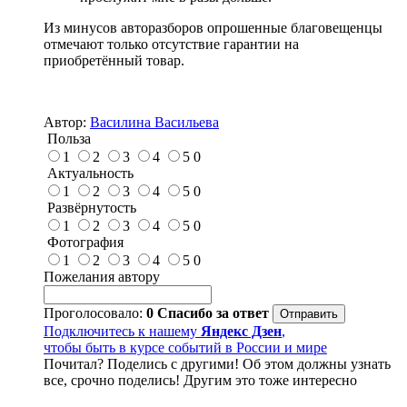
Из минусов авторазборов опрошенные благовещенцы
отмечают только отсутствие гарантии на
приобретённый товар.
Автор:
Василина Васильева
Польза
1
2
3
4
5
0
Актуальность
1
2
3
4
5
0
Развёрнутость
1
2
3
4
5
0
Фотография
1
2
3
4
5
0
Пожелания автору
Проголосовало:
0
Спасибо за ответ
Подключитесь к нашему
Яндекс Дзен
,
чтобы быть в курсе событий в России и мире
Почитал? Поделись с другими! Об этом должны узнать
все, срочно поделись! Другим это тоже интересно