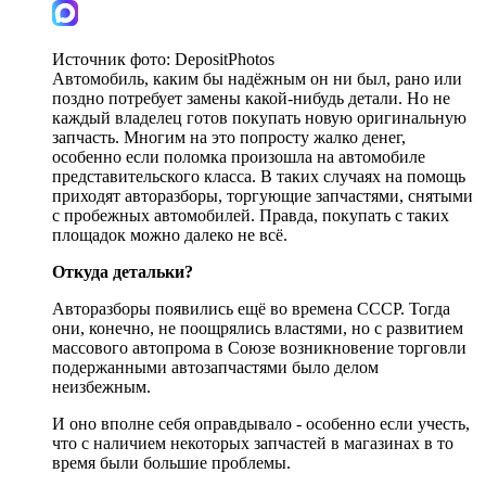
Источник фото:
DepositPhotos
Автомобиль, каким бы надёжным он ни был, рано или
поздно потребует замены какой-нибудь детали. Но не
каждый владелец готов покупать новую оригинальную
запчасть. Многим на это попросту жалко денег,
особенно если поломка произошла на автомобиле
представительского класса. В таких случаях на помощь
приходят авторазборы, торгующие запчастями, снятыми
с пробежных автомобилей. Правда, покупать с таких
площадок можно далеко не всё.
Откуда детальки?
Авторазборы появились ещё во времена СССР. Тогда
они, конечно, не поощрялись властями, но с развитием
массового автопрома в Союзе возникновение торговли
подержанными автозапчастями было делом
неизбежным.
И оно вполне себя оправдывало - особенно если учесть,
что с наличием некоторых запчастей в магазинах в то
время были большие проблемы.