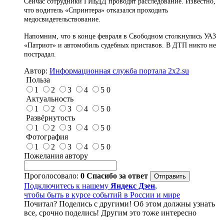
Сейчас сотрудники ГИБДД проводят расследование. Известно,
что водитель «Спринтера» отказался проходить
медосвидетельствование.
Напомним, что в конце февраля в Свободном столкнулись УАЗ
«Патриот» и автомобиль судебных приставов. В ДТП никто не
пострадал.
Автор:
Информационная служба портала 2x2.su
Польза
1
2
3
4
5
0
Актуальность
1
2
3
4
5
0
Развёрнутость
1
2
3
4
5
0
Фотография
1
2
3
4
5
0
Пожелания автору
Проголосовало:
0
Спасибо за ответ
Подключитесь к нашему
Яндекс Дзен
,
чтобы быть в курсе событий в России и мире
Почитал? Поделись с другими! Об этом должны узнать
все, срочно поделись! Другим это тоже интересно