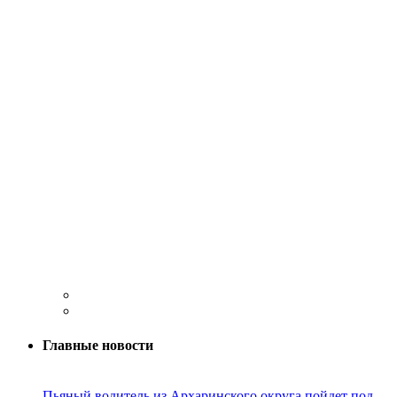
Главные новости
Пьяный водитель из Архаринского округа пойдет под