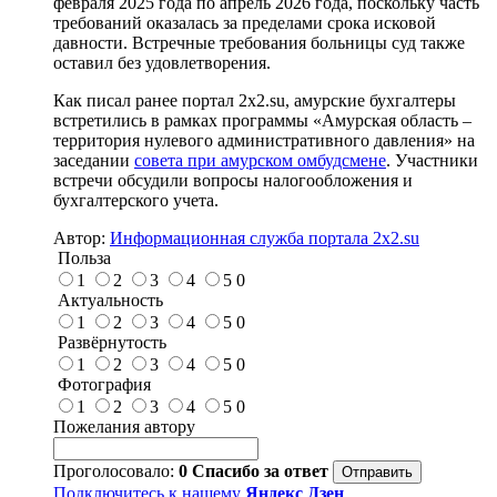
февраля 2025 года по апрель 2026 года, поскольку часть
требований оказалась за пределами срока исковой
давности. Встречные требования больницы суд также
оставил без удовлетворения.
Как писал ранее портал 2х2.su, амурские бухгалтеры
встретились в рамках программы «Амурская область –
территория нулевого административного давления» на
заседании
совета при амурском омбудсмене
. Участники
встречи обсудили вопросы налогообложения и
бухгалтерского учета.
Автор:
Информационная служба портала 2x2.su
Польза
1
2
3
4
5
0
Актуальность
1
2
3
4
5
0
Развёрнутость
1
2
3
4
5
0
Фотография
1
2
3
4
5
0
Пожелания автору
Проголосовало:
0
Спасибо за ответ
Подключитесь к нашему
Яндекс Дзен
,