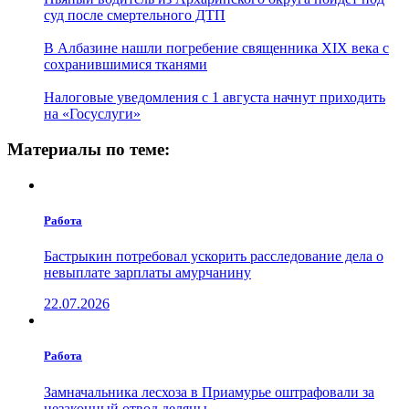
суд после смертельного ДТП
В Албазине нашли погребение священника XIX века с
сохранившимися тканями
Налоговые уведомления с 1 августа начнут приходить
на «Госуслуги»
Материалы по теме:
Работа
Бастрыкин потребовал ускорить расследование дела о
невыплате зарплаты амурчанину
22.07.2026
Работа
Замначальника лесхоза в Приамурье оштрафовали за
незаконный отвод деляны