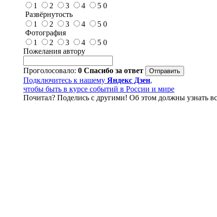
1
2
3
4
5
0
Развёрнутость
1
2
3
4
5
0
Фотография
1
2
3
4
5
0
Пожелания автору
Проголосовало:
0
Спасибо за ответ
Подключитесь к нашему
Яндекс Дзен
,
чтобы быть в курсе событий в России и мире
Почитал? Поделись с другими! Об этом должны узнать вс