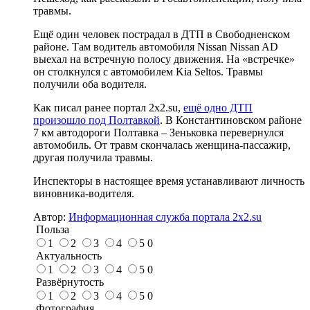
травмы.
Ещё один человек пострадал в ДТП в Свободненском
районе. Там водитель автомобиля Nissan Nissan AD
выехал на встречную полосу движения. На «встречке»
он столкнулся с автомобилем Kia Seltos. Травмы
получили оба водителя.
Как писал ранее портал 2х2.su,
ещё одно ДТП
произошло под Полтавкой
. В Константиновском районе
7 км автодороги Полтавка – Зеньковка перевернулся
автомобиль. От травм скончалась женщина-пассажир,
другая получила травмы.
Инспекторы в настоящее время устанавливают личность
виновника-водителя.
Автор:
Информационная служба портала 2x2.su
Польза
1
2
3
4
5
0
Актуальность
1
2
3
4
5
0
Развёрнутость
1
2
3
4
5
0
Фотография