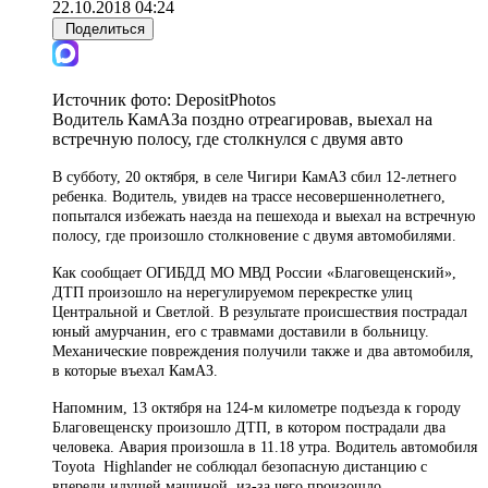
22.10.2018 04:24
Поделиться
Источник фото:
DepositPhotos
Водитель КамАЗа поздно отреагировав, выехал на
встречную полосу, где столкнулся с двумя авто
В субботу, 20 октября, в селе Чигири КамАЗ сбил 12-летнего
ребенка. Водитель, увидев на трассе несовершеннолетнего,
попытался избежать наезда на пешехода и выехал на встречную
полосу, где произошло столкновение с двумя автомобилями.
Как сообщает ОГИБДД МО МВД России «Благовещенский»,
ДТП произошло на нерегулируемом перекрестке улиц
Центральной и Светлой. В результате происшествия пострадал
юный амурчанин, его с травмами доставили в больницу.
Механические повреждения получили также и два автомобиля,
в которые въехал КамАЗ.
Напомним, 13 октября на 124-м километре подъезда к городу
Благовещенску произошло ДТП, в котором пострадали два
человека. Авария произошла в 11.18 утра. Водитель автомобиля
Toyota Highlander не соблюдал безопасную дистанцию с
впереди идущей машиной, из-за чего произошло