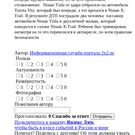
столкновение. Nissan Tiida от удара отбросило на автомобиль
Toyota Vitz, который был впереди, а тот врезался в Nissan X-
Trail. В результате ДТП пострадали два человека: пассажир
автомобиля Nissan Tiida и двухлетний малыш, который
находился в салоне Nissan X-Тrail. Ребенок был травмирован,
несмотря на то что перевозился в автокресле, по всем правилам
безопасности.
Автор:
Информационная служба портала 2x2.su
Польза
1
2
3
4
5
0
Актуальность
1
2
3
4
5
0
Развёрнутость
1
2
3
4
5
0
Фотография
1
2
3
4
5
0
Пожелания автору
Проголосовало:
0
Спасибо за ответ
Подключитесь к нашему
Яндекс Дзен
,
чтобы быть в курсе событий в России и мире
Почитал? Поделись с другими! Об этом должны узнать