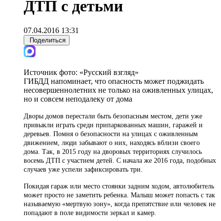
ДТП с детьми
07.04.2016 13:31
Поделиться
Источник фото:
«Русский взгляд»
ГИБДД напоминает, что опасность может поджидать
несовершеннолетних не только на оживленных улицах,
но и совсем неподалеку от дома
Дворы домов перестали быть безопасным местом, дети уже
привыкли играть среди припаркованных машин, гаражей и
деревьев. Помня о безопасности на улицах с оживленным
движением, люди забывают о них, находясь вблизи своего
дома. Так, в 2015 году на дворовых территориях случилось
восемь ДТП с участием детей. С начала же 2016 года, подобных
случаев уже успели зафиксировать три.
Покидая гараж или место стоянки задним ходом, автолюбитель
может
просто
не заметить ребенка. Малыш может попасть с так
называемую «мертвую зону», когда препятствие или человек не
попадают в поле видимости зеркал и камер.