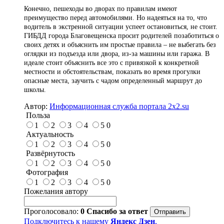
Конечно, пешеходы во дворах по правилам имеют
преимущество перед автомобилями. Но надеяться на то, что
водитель в экстренной ситуации успеет остановиться, не стоит.
ГИБДД города Благовещенска просит родителей позаботиться о
своих детях и объяснить им простые правила – не выбегать без
оглядки из подъезда или двора, из-за машины или гаража. В
идеале стоит объяснить все это с привязкой к конкретной
местности и обстоятельствам, показать во время прогулки
опасные места, заучить с чадом определенный маршрут до
школы.
Автор:
Информационная служба портала 2x2.su
Польза
1
2
3
4
5
0
Актуальность
1
2
3
4
5
0
Развёрнутость
1
2
3
4
5
0
Фотография
1
2
3
4
5
0
Пожелания автору
Проголосовало:
0
Спасибо за ответ
Подключитесь к нашему
Яндекс Дзен
,