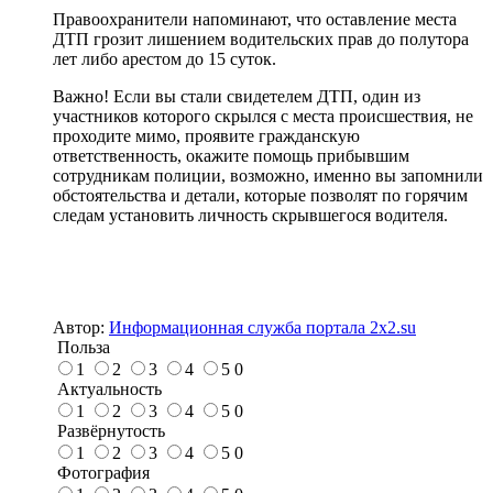
Правоохранители напоминают, что оставление места
ДТП грозит лишением водительских прав до полутора
лет либо арестом до 15 суток.
Важно! Если вы стали свидетелем ДТП, один из
участников которого скрылся с места происшествия, не
проходите мимо, проявите гражданскую
ответственность, окажите помощь прибывшим
сотрудникам полиции, возможно, именно вы запомнили
обстоятельства и детали, которые позволят по горячим
следам установить личность скрывшегося водителя.
Автор:
Информационная служба портала 2x2.su
Польза
1
2
3
4
5
0
Актуальность
1
2
3
4
5
0
Развёрнутость
1
2
3
4
5
0
Фотография