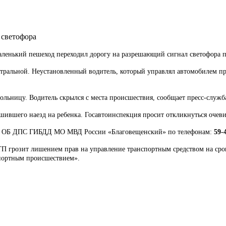
 светофора
 Маленький пешеход переходил дорогу на разрешающий сигнал светофора 
тральной. Неустановленный водитель, который управлял автомобилем пр
больницу. Водитель скрылся с места происшествия, сообщает пресс-служ
ившего наезд на ребенка. Госавтоинспекция просит откликнуться очеви
в ОБ ДПС ГИБДД МО МВД России «Благовещенский» по телефонам:
59-
П грозит лишением прав на управление транспортным средством на срок
спортным происшествием».