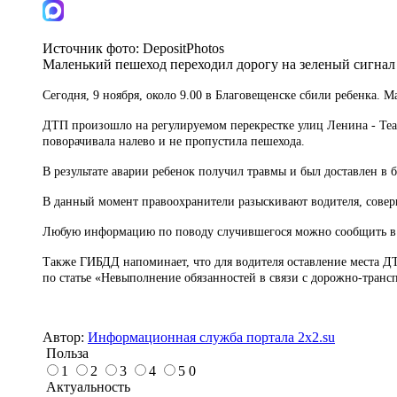
Источник фото:
DepositPhotos
Маленький пешеход переходил дорогу на зеленый сигнал
Сегодня, 9 ноября, около 9.00 в Благовещенске сбили ребенка.
ДТП произошло на регулируемом перекрестке улиц Ленина - Теа
поворачивала налево и не пропустила пешехода.
В результате аварии ребенок получил травмы и был доставлен в 
В данный момент правоохранители разыскивают водителя, соверш
Любую информацию по поводу случившегося можно сообщить 
Также ГИБДД напоминает, что для водителя оставление места ДТ
по статье «Невыполнение обязанностей в связи с дорожно-тран
Автор:
Информационная служба портала 2x2.su
Польза
1
2
3
4
5
0
Актуальность