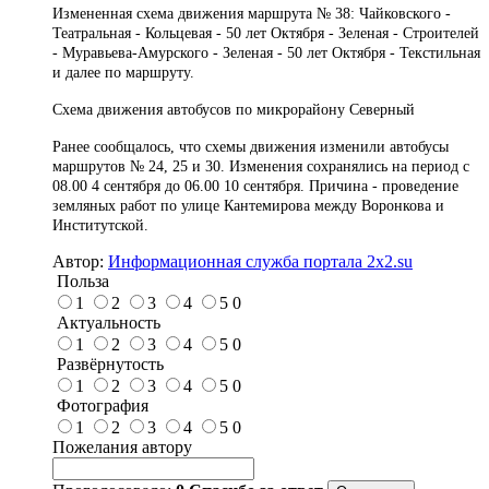
Измененная схема движения маршрута № 38: Чайковского -
Театральная - Кольцевая - 50 лет Октября - Зеленая - Строителей
- Муравьева-Амурского - Зеленая - 50 лет Октября - Текстильная
и далее по маршруту.
Схема движения автобусов по микрорайону Северный
Ранее сообщалось, что схемы движения изменили автобусы
маршрутов № 24, 25 и 30. Изменения сохранялись на период с
08.00 4 сентября до 06.00 10 сентября. Причина - проведение
земляных работ по улице Кантемирова между Воронкова и
Институтской.
Автор:
Информационная служба портала 2x2.su
Польза
1
2
3
4
5
0
Актуальность
1
2
3
4
5
0
Развёрнутость
1
2
3
4
5
0
Фотография
1
2
3
4
5
0
Пожелания автору