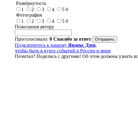
Развёрнутость
1
2
3
4
5
0
Фотография
1
2
3
4
5
0
Пожелания автору
Проголосовало:
0
Спасибо за ответ
Подключитесь к нашему
Яндекс Дзен
,
чтобы быть в курсе событий в России и мире
Почитал? Поделись с другими! Об этом должны узнать вс