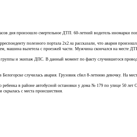
часов дня произошло смертельное ДТП. 60-летний водитель иномарки по
респонденту полезного портала 2x2.su рассказали, что авария произошла
ием, машина вылетела с проезжей части. Мужчина скончался на месте ДТ
 группы и экипаж ДПС. В данный момент по факту случившегося проводи
 в Белогорске случилась авария. Грузовик сбил 8-летнюю девочку. На ме
го ребенка в районе автобусной остановки у дома № 179 по улице 50 лет О
и скрылась с места происшествия.