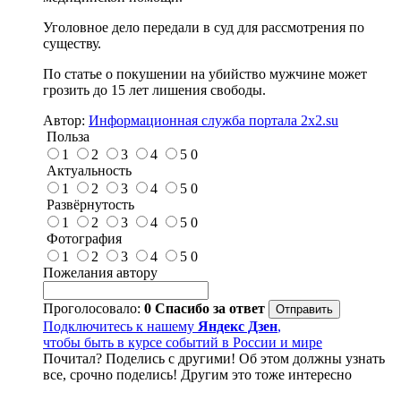
Уголовное дело передали в суд для рассмотрения по
существу.
По статье о покушении на убийство мужчине может
грозить до 15 лет лишения свободы.
Автор:
Информационная служба портала 2x2.su
Польза
1
2
3
4
5
0
Актуальность
1
2
3
4
5
0
Развёрнутость
1
2
3
4
5
0
Фотография
1
2
3
4
5
0
Пожелания автору
Проголосовало:
0
Спасибо за ответ
Подключитесь к нашему
Яндекс Дзен
,
чтобы быть в курсе событий в России и мире
Почитал? Поделись с другими! Об этом должны узнать
все, срочно поделись! Другим это тоже интересно