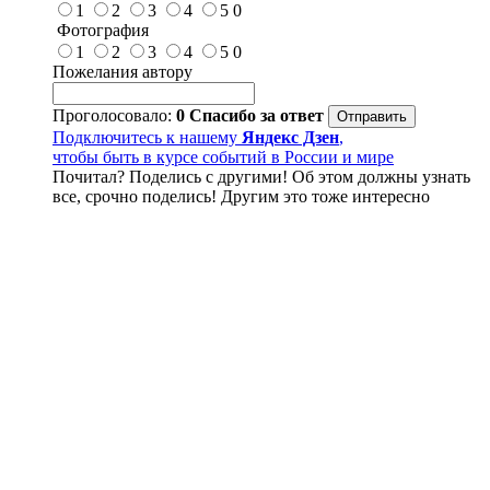
1
2
3
4
5
0
Фотография
1
2
3
4
5
0
Пожелания автору
Проголосовало:
0
Спасибо за ответ
Подключитесь к нашему
Яндекс Дзен
,
чтобы быть в курсе событий в России и мире
Почитал? Поделись с другими! Об этом должны узнать
все, срочно поделись! Другим это тоже интересно