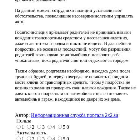
На данный момент сотрудники полиции устанавливают
обстоятельства, позволившие несовершеннолетним управлять
авто.
Госавтоинспеция призывает родителей не прививать навыки
вождения транспортным средством у несовершеннолетних,
даже если это «за городом и никто не видит». В дальнейшем
подростки, не осознавая последствий, могут без разрешения
родителей взять ключи от автомобиля и позволить себе
«покататься», пока родители спят или отдыхают за городом.
Таким образом, родителям необходимо, находясь дома после
трудовых будней, в первую очередь не оставлять на видном
месте ключи от транспортных средств, чтобы у подростка не
возникло желания проверить свои навыки вождения. Также не
давать ключи подросткам от автомобиля с целью поставить
автомобиль в гараж, находящийся во дворе их же дома.
Автор:
Информационная служба портала 2x2.su
Польза
1
2
3
4
5
0
Актуальность
1
2
3
4
5
0