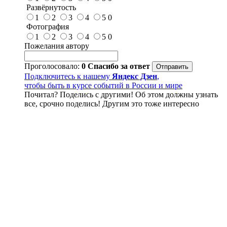
Развёрнутость
1
2
3
4
5
0
Фотография
1
2
3
4
5
0
Пожелания автору
Проголосовало:
0
Спасибо за ответ
Подключитесь к нашему
Яндекс Дзен
,
чтобы быть в курсе событий в России и мире
Почитал? Поделись с другими! Об этом должны узнать
все, срочно поделись! Другим это тоже интересно