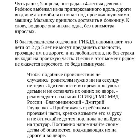
Чуть ранее, 5 апреля, пострадала 4-летняя девочка.
Ребёнок выбежал из-за припаркованного вдоль дороги
во дворе автомобиля и попал под проезжавшую мимо
машину. Малышку пришлось доставить в больницу. К
слову, во дворе она играла одна, без присмотра
взрослых.
В благовещенском отделении ГИБДД напоминают, что
дети от 2 до 5 лет не могут предвидеть опасности,
грозящие им на дороге, и из любопытства, но без страха
выходят на проезжую часть. И если в этот момент рядом
не окажется взрослого, то беда неминуема.
Чтобы подобные происшествия не
случались, родителям нужно ни на секунду
не терять бдительности во время прогулок с
детьми и не оставлять их одних во дворе, -
рекомендует начальник ОГИБДД МО МВД
России «Благовещенский» Дмитрий
Глущенко. - Приближаясь с ребёнком к
проезжей части, крепко возьмите его за руку
и не отпускайте до тех пор, пока не выйдете
на тротуар. Постоянно напоминайте своим
детям об опасностях, поджидающих их на
дороге и во дворе.