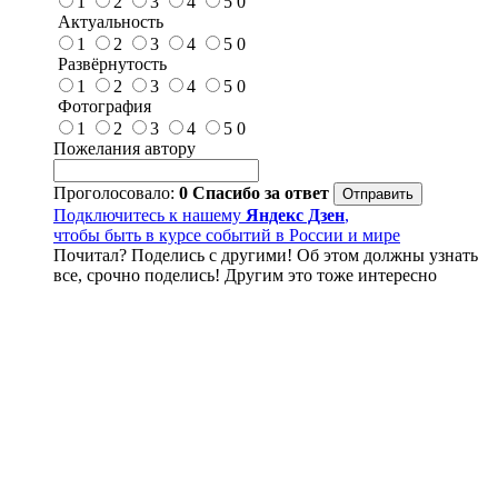
1
2
3
4
5
0
Актуальность
1
2
3
4
5
0
Развёрнутость
1
2
3
4
5
0
Фотография
1
2
3
4
5
0
Пожелания автору
Проголосовало:
0
Спасибо за ответ
Подключитесь к нашему
Яндекс Дзен
,
чтобы быть в курсе событий в России и мире
Почитал? Поделись с другими! Об этом должны узнать
все, срочно поделись! Другим это тоже интересно