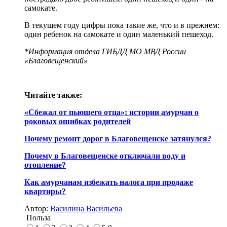
самокате.
В текущем году цифры пока такие же, что и в прежнем:
один ребенок на самокате и один маленький пешеход.
*Информация отдела ГИБДД МО МВД России
«Благовещенский»
Читайте также:
«Сбежал от пьющего отца»: истории амурчан о
роковых ошибках родителей
Почему ремонт дорог в Благовещенске затянулся?
Почему в Благовещенске отключали воду и
отопление?
Как амурчанам избежать налога при продаже
квартиры?
Автор:
Василина Васильева
Польза