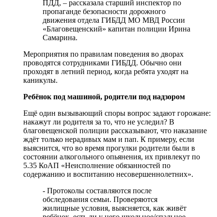
ПДД, – рассказала старший инспектор по
пропаганде безопасности дорожного
движения отдела ГИБДД МО МВД России
«Благовещенский» капитан полиции Ирина
Самарина.
Мероприятия по правилам поведения во дворах
проводятся сотрудниками ГИБДД. Обычно они
проходят в летний период, когда ребята уходят на
каникулы.
Ребёнок под машиной, родители под надзором
Ещё один вызывающий споры вопрос задают горожане:
накажут ли родителя за то, что не уследил? В
благовещенской полиции рассказывают, что наказание
ждёт только нерадивых мам и пап. К примеру, если
выяснится, что во время прогулки родители были в
состоянии алкогольного опьянения, их привлекут по
5.35 КоАП «Неисполнение обязанностей по
содержанию и воспитанию несовершеннолетних».
- Протоколы составляются после
обследования семьи. Проверяются
жилищные условия, выясняется, как живёт
ребёнок, есть ли у него школьное/спальное