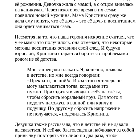
её рождения. Девочка жила с мамой, а с отцом виделась
на каникулах. Через некоторое время в их семье
появился новый мужчина. Мама Кристины сразу же
дала ему понять, что её дочь – это её дочь и воспитанием
она будет заниматься сама.
Несмотря на то, что наша героиня искренне считает, что
у её мамы это получилось, она отмечает, что некоторые
методы воспитания оставили свой след. И будучи
взрослой, Кристина старается бороться с проблемами
родом из её детства.
Мне запрещали плакать. Я, конечно, плакала
в детстве, но мне всегда говорили:
«Прекрати, не ной!». Из-за этого я теперь не
могу выплакаться тогда, когда мне это
нужно. Приходится выводить себя на слёзы,
чтобы сбросить моральный груз. Для этого я
подолгу нахожусь в ванной или кричу в
подушку. По-другому сбросить напряжение
не получается, - поделилась Кристина.
Девушка также рассказала, что в детстве ей не давали
высказаться. И сейчас благовещенка наблюдает за собой
привычку повторять что-либо по два раза, чтобы