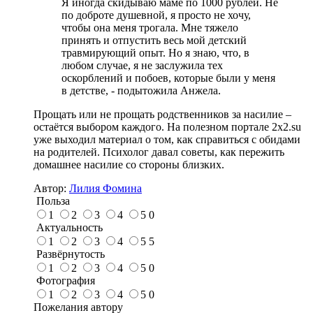
Я иногда скидываю маме по 1000 рублей. Не
по доброте душевной, я просто не хочу,
чтобы она меня трогала. Мне тяжело
принять и отпустить весь мой детский
травмирующий опыт. Но я знаю, что, в
любом случае, я не заслужила тех
оскорблений и побоев, которые были у меня
в детстве, - подытожила Анжела.
Прощать или не прощать родственников за насилие –
остаётся выбором каждого. На полезном портале 2х2.su
уже выходил материал о том, как справиться с обидами
на родителей. Психолог давал советы, как пережить
домашнее насилие со стороны близких.
Автор:
Лилия Фомина
Польза
1
2
3
4
5
0
Актуальность
1
2
3
4
5
5
Развёрнутость
1
2
3
4
5
0
Фотография
1
2
3
4
5
0
Пожелания автору