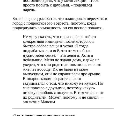
постоянно врать, что у меня секции, чтобы
просто побыть с друзьями, - поделился
парень.
Благовещенец рассказал, что планировал переехать в
город с подросткового возраста, поэтому, когда
подвернулась возможность, он ею воспользовался.
Не могу сказать, что произошёл какой-то
конкретный инцидент, после которого я
быстро собрал вещи и уехал. Я тогда
подрабатывал, и всё, что от меня было
нужно моей семье, – это деньги. Хоть и
небольшие. Меня не ждали дома, я даже не
уверен, что мои родители помнили, сколько
мне лет вообще. Их не было на моём
выпускном, они не спрашивали про армию.
В подростковом возрасте я часто
задумывался о том, что никому не нужен. Но
мне повезло с друзьями, поэтому какую-
никакую любовь я получил. В том числе и от
их родителей. Может, поэтому и не сдался, -
заключил Максим.
«Ты только портишь мне жизнь»