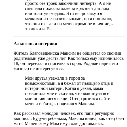
просто без троек закончили четверть. А я не
слышала похвалы даже за красный диплом
или золотую медаль. Эти вещи кажутся
мелкими и незначительными, но я понимаю,
что они оказали на меня огромное влияние, -
заключила Ева.
Алкоголь и истерики
Житель Благовещенска Максим не общается со своими
родителями уже десять лет. Как только ему исполнилось
18, он переехал из посёлка в город. Родные парня его
жизнью не интересуются.
Мои друзья уезжали в город за
возможностями, а я бежал от пьющего отца и
истеричной матери. Когда я уехал, мама
позвонила мне и сказала, что выкинула все
мои оставшиеся вещи. Отец грозился найти
меня и избить, - поделился Максим.
Как рассказал молодой человек, его папа регулярно
выпивал. Будучи ребёнком, Максим видел, как отец бьёт
мать. Маленькому Максиму тоже доставалось.