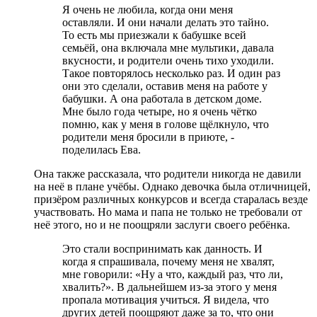
Я очень не любила, когда они меня
оставляли. И они начали делать это тайно.
То есть мы приезжали к бабушке всей
семьёй, она включала мне мультики, давала
вкусности, и родители очень тихо уходили.
Такое повторялось несколько раз. И один раз
они это сделали, оставив меня на работе у
бабушки. А она работала в детском доме.
Мне было года четыре, но я очень чётко
помню, как у меня в голове щёлкнуло, что
родители меня бросили в приюте, -
поделилась Ева.
Она также рассказала, что родители никогда не давили
на неё в плане учёбы. Однако девочка была отличницей,
призёром различных конкурсов и всегда старалась везде
участвовать. Но мама и папа не только не требовали от
неё этого, но и не поощряли заслуги своего ребёнка.
Это стали воспринимать как данность. И
когда я спрашивала, почему меня не хвалят,
мне говорили: «Ну а что, каждый раз, что ли,
хвалить?». В дальнейшем из-за этого у меня
пропала мотивация учиться. Я видела, что
других детей поощряют даже за то, что они