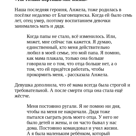
Наша последняя героиня, Анжела, тоже родилась в
посёлке недалеко от Благовещенска. Когда ей было семь
лет, отец умер, поэтому воспитанием девочки
занимались мать и дядя.
Когда папы не стало, всё изменилось. Или,
может, мне сейчас так кажется. Я думаю,
единственный, кто меня действительно
любил в моей семье, это мой папа. Я помню,
как мама плакала, только она больше
говорила не о том, что отца больше нет, а о
том, что ей придётся работать, чтобы
прокормить меня, - рассказала Анжела.
Девушка дополнила, что её мама всегда была строгой и
требовательной. А после смерти отца она стала ещё
жёстче.
Меня постоянно ругали. Я не помню ни дня,
чтобы на меня не накричали. Дядя тоже
пытался сыграть роль моего отца. У него не
было детей и жены, и он часто бывал у нас
дома. Постоянно командовал и учил жизни.
А я была маленьким ребёнком, который