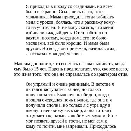
Я приходил в школу со ссадинами, но всем
было всё равно. Ссылались на то, что я
мальчишка. Мама приходила тогда забирать
меня с уроков, боялась, что я расскажу кому-
то из учителей. Я не могу сказать, что меня
избивали каждый день. Отец работал по
вахтам, поэтому, когда дома его не было
месяцами, всё было хорошо. И мама была
другой. Но когда он приезжал, начинался ад,
- рассказал молодой человек.
Максим дополнил, что его мать начала выпивать, когда
ему было 15 лет. Парень предполагает, что, скорее всего,
это из-за того, что она не справлялась с характером отца.
Он упрямый и очень ревнивый. В детстве я
пытался заступаться за неё, но только
получал за это. Было очень обидно, когда
прошла очередная ночь пьянок, где она и я
получили сполна, но только я с утра иду в
школу и ненавижу весь мир, а она готовит
отцу завтрак, называя любимым мужем. Я не
мог позвать друзей в гости, не мог сам к
кому-то пойти, мне запрещали. Приходилось