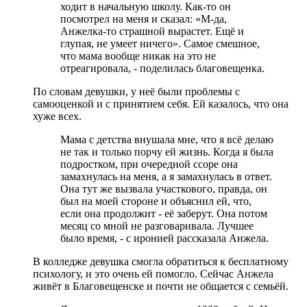
ходит в начальную школу. Как-то он
посмотрел на меня и сказал: «М-да,
Анжелка-то страшной вырастет. Ещё и
глупая, не умеет ничего». Самое смешное,
что мама вообще никак на это не
отреагировала, - поделилась благовещенка.
По словам девушки, у неё были проблемы с
самооценкой и с принятием себя. Ей казалось, что она
хуже всех.
Мама с детства внушала мне, что я всё делаю
не так и только порчу ей жизнь. Когда я была
подростком, при очередной ссоре она
замахнулась на меня, а я замахнулась в ответ.
Она тут же вызвала участкового, правда, он
был на моей стороне и объяснил ей, что,
если она продолжит - её заберут. Она потом
месяц со мной не разговаривала. Лучшее
было время, - с иронией рассказала Анжела.
В колледже девушка смогла обратиться к бесплатному
психологу, и это очень ей помогло. Сейчас Анжела
живёт в Благовещенске и почти не общается с семьёй.