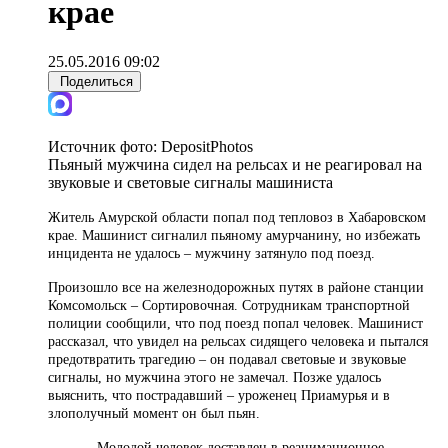
крае
25.05.2016 09:02
Поделиться
Источник фото:
DepositPhotos
Пьяный мужчина сидел на рельсах и не реагировал на
звуковые и световые сигналы машиниста
Житель Амурской области попал под тепловоз в Хабаровском
крае. Машинист сигналил пьяному амурчанину, но избежать
инцидента не удалось – мужчину затянуло под поезд.
Произошло все на железнодорожных путях в районе станции
Комсомольск – Сортировочная. Сотрудникам транспортной
полиции сообщили, что под поезд попал человек. Машинист
рассказал, что увидел на рельсах сидящего человека и пытался
предотвратить трагедию – он подавал световые и звуковые
сигналы, но мужчина этого не замечал. Позже удалось
выяснить, что пострадавший – уроженец Приамурья и в
злополучный момент он был пьян.
- Молодой человек доставлен в реанимационное