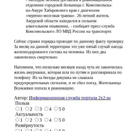
отделение городской больницы г. Комсомольска-
на-Амуре Хабаровского края с диагнозом
«черепно-мозговая травма». 26-летний житель
Амурской области находился в сильном
алкогольном опьянении, - сообщает пресс-служба
Комсомольского ЛО МВД России на транспорте.
Сейчас стражи порядка проводят по данному факту проверку.
За месяц на данной территории это уже пятый случай наезда
железнодорожного состава на человека. Из них два
закончились смертельно.
Напомним, что несколько месяцев назад чуть не закончилась
жизнь амурчанки, которая шла по путям и разговаривала по
телефону. Из-за беседы девушка не слышала
предупредительных сигналов, и ее сбил поезд. Жительница
Возжаевки попала в реанимацию.
Автор:
Информационная служба портала 2x2.su
Польза
1
2
3
4
5
0
Актуальность
1
2
3
4
5
0
Развёрнутость