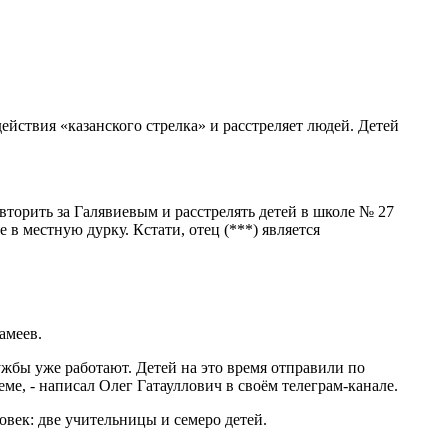
ействия «казанского стрелка» и расстреляет людей. Детей
овторить за Галявиевым и расстрелять детей в школе № 27
в местную дурку. Кстати, отец (***) является
амеев.
жбы уже работают. Детей на это время отправили по
ме, - написал Олег Гатауллович в своём телеграм-канале.
век: две учительницы и семеро детей.