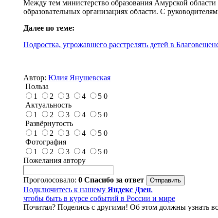
Между тем министерство образования Амурской области
образовательных организациях области. С руководителя
Далее по теме:
Подростка, угрожавшего расстрелять детей в Благовещенс
Автор:
Юлия Янушевская
Польза
1
2
3
4
5
0
Актуальность
1
2
3
4
5
0
Развёрнутость
1
2
3
4
5
0
Фотография
1
2
3
4
5
0
Пожелания автору
Проголосовало:
0
Спасибо за ответ
Подключитесь к нашему
Яндекс Дзен
,
чтобы быть в курсе событий в России и мире
Почитал? Поделись с другими! Об этом должны узнать вс