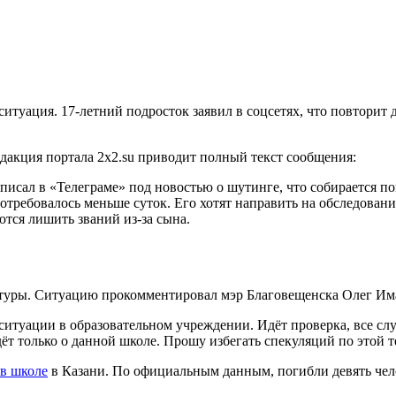
туация. 17-летний подросток заявил в соцсетях, что повторит д
едакция портала 2x2.su приводит полный текст сообщения:
аписал в «Телеграме» под новостью о шутинге, что собирается п
требовалось меньше суток. Его хотят направить на обследование 
тся лишить званий из-за сына.
ктуры. Ситуацию прокомментировал мэр Благовещенска Олег Им
итуации в образовательном учреждении. Идёт проверка, все слу
т только о данной школе. Прошу избегать спекуляций по этой те
 в школе
в Казани. По официальным данным, погибли девять чело