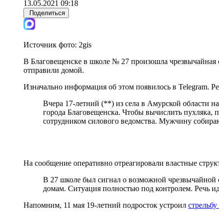
13.05.2021 09:18
Поделиться
Источник фото:
2gis
В Благовещенске в школе № 27 произошла чрезвычайная си
отправили домой.
Изначально информация об этом появилось в Telegram. Р
Вчера 17-летний (**) из села в Амурской области н
города Благовещенска. Чтобы вычислить пухляка, по
сотрудником силового ведомства. Мужчину собираю
На сообщение оперативно отреагировали властные стру
В 27 школе был сигнал о возможной чрезвычайной с
домам. Ситуация полностью под контролем. Речь идё
Напомним, 11 мая 19-летний подросток устроил
стрельбу