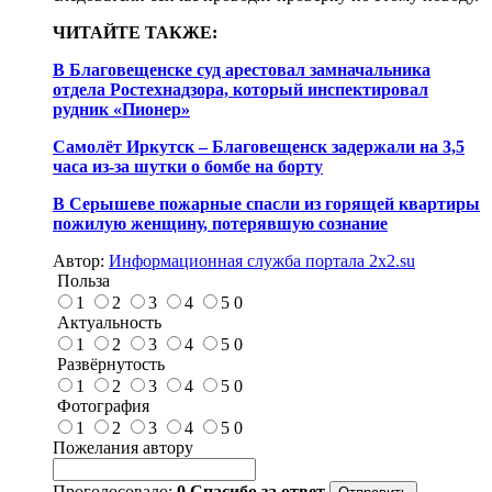
ЧИТАЙТЕ ТАКЖЕ:
В Благовещенске суд арестовал замначальника
отдела Ростехнадзора, который инспектировал
рудник «Пионер»
Самолёт Иркутск – Благовещенск задержали на 3,5
часа из-за шутки о бомбе на борту
В Серышеве пожарные спасли из горящей квартиры
пожилую женщину, потерявшую сознание
Автор:
Информационная служба портала 2x2.su
Польза
1
2
3
4
5
0
Актуальность
1
2
3
4
5
0
Развёрнутость
1
2
3
4
5
0
Фотография
1
2
3
4
5
0
Пожелания автору
Проголосовало:
0
Спасибо за ответ