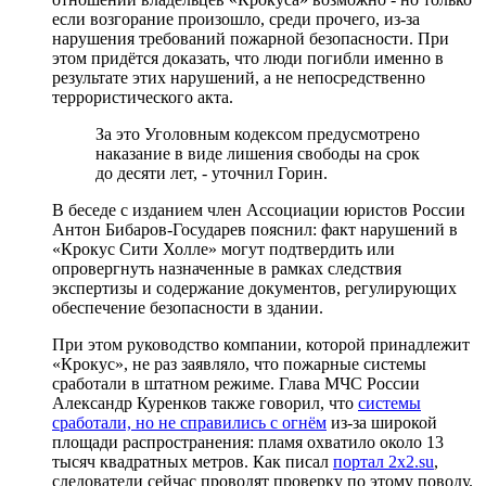
если возгорание произошло, среди прочего, из-за
нарушения требований пожарной безопасности. При
этом придётся доказать, что люди погибли именно в
результате этих нарушений, а не непосредственно
террористического акта.
За это Уголовным кодексом предусмотрено
наказание в виде лишения свободы на срок
до десяти лет, - уточнил Горин.
В беседе с изданием член Ассоциации юристов России
Антон Бибаров-Государев пояснил: факт нарушений в
«Крокус Сити Холле» могут подтвердить или
опровергнуть назначенные в рамках следствия
экспертизы и содержание документов, регулирующих
обеспечение безопасности в здании.
При этом руководство компании, которой принадлежит
«Крокус», не раз заявляло, что пожарные системы
сработали в штатном режиме. Глава МЧС России
Александр Куренков также говорил, что
системы
сработали, но не справились с огнём
из-за широкой
площади распространения: пламя охватило около 13
тысяч квадратных метров. Как писал
портал 2x2.su
,
следователи сейчас проводят проверку по этому поводу.