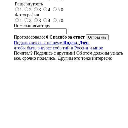
Развёрнутость
1
2
3
4
5
0
Фотография
1
2
3
4
5
0
Пожелания автору
Проголосовало:
0
Спасибо за ответ
Подключитесь к нашему
Яндекс Дзен
,
чтобы быть в курсе событий в России и мире
Почитал? Поделись с другими! Об этом должны узнать
все, срочно поделись! Другим это тоже интересно