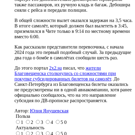
также пассажиров, их ручную кладь и багаж. Дебошира
сняли с рейса и передали полиции.
В общей сложности вылет оказался задержан на 3,5 часа.
В итоге самолёт, который должен был вылететь в 3:45,
приземлился в Чите только в 9:14 по местному времени
вместо 6:00.
Как рассказали представители перевозчика, с начала
2024 года это первый подобный случай. За предыдущие
два года о бомбе в самолётах сообщали шесть раз.
До этого портал
2x2.su
писал, что
жители
Благовещенска столкнулись со сложностями при
покупке субсидированных билетов на самолёт
. До
Санкт-Петербурга из Благовещенска билеты оказались
не предусмотрены ни в одной авиакомпании, хотя ранее
официально сообщалось, что на это направление
субсидия по ДВ-прописке распространяется.
Автор:
Юлия Янушевская
Польза
1
2
3
4
5
0
Актуальность
1
2
3
4
5
0