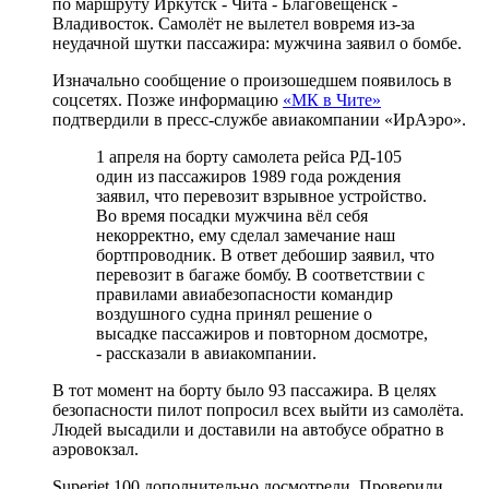
по маршруту Иркутск - Чита - Благовещенск -
Владивосток. Самолёт не вылетел вовремя из-за
неудачной шутки пассажира: мужчина заявил о бомбе.
Изначально сообщение о произошедшем появилось в
соцсетях. Позже информацию
«МК в Чите»
подтвердили в пресс-службе авиакомпании «ИрАэро».
1 апреля на борту самолета рейса РД-105
один из пассажиров 1989 года рождения
заявил, что перевозит взрывное устройство.
Во время посадки мужчина вёл себя
некорректно, ему сделал замечание наш
бортпроводник. В ответ дебошир заявил, что
перевозит в багаже бомбу. В соответствии с
правилами авиабезопасности командир
воздушного судна принял решение о
высадке пассажиров и повторном досмотре,
- рассказали в авиакомпании.
В тот момент на борту было 93 пассажира. В целях
безопасности пилот попросил всех выйти из самолёта.
Людей высадили и доставили на автобусе обратно в
аэровокзал.
Superjet 100 дополнительно досмотрели. Проверили