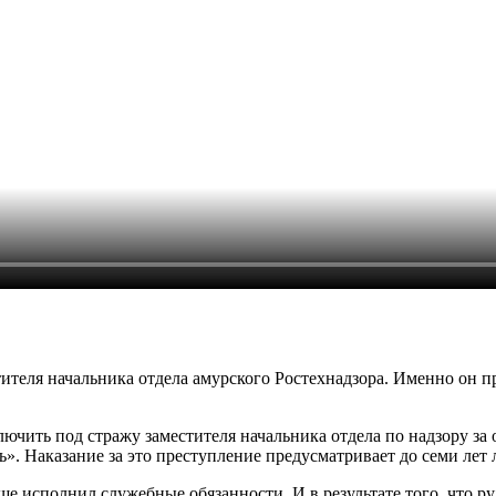
тителя начальника отдела амурского Ростехнадзора. Именно он п
лючить под стражу заместителя начальника отдела по надзору 
ть». Наказание за это преступление предусматривает до семи лет
ще исполнил служебные обязанности. И в результате того, что 