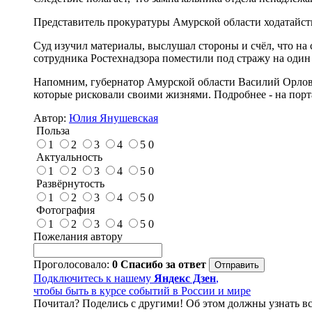
Представитель прокуратуры Амурской области ходатайст
Суд изучил материалы, выслушал стороны и счёл, что на 
сотрудника Ростехнадзора поместили под стражу на один м
Напомним, губернатор Амурской области Василий Орлов
которые рисковали своими жизнями. Подробнее - на пор
Автор:
Юлия Янушевская
Польза
1
2
3
4
5
0
Актуальность
1
2
3
4
5
0
Развёрнутость
1
2
3
4
5
0
Фотография
1
2
3
4
5
0
Пожелания автору
Проголосовало:
0
Спасибо за ответ
Подключитесь к нашему
Яндекс Дзен
,
чтобы быть в курсе событий в России и мире
Почитал? Поделись с другими! Об этом должны узнать вс