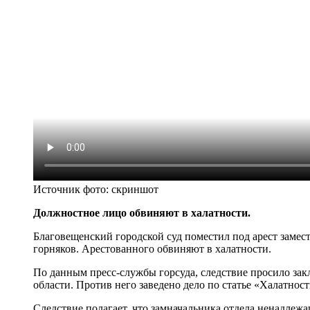
Источник фото:
скриншот
Должностное лицо обвиняют в халатности.
Благовещенский городской суд поместил под арест замес
горняков. Арестованного обвиняют в халатности.
По данным пресс-службы горсуда, следствие просило зак
области. Против него заведено дело по статье «Халатнос
Следствие полагает, что замначальника отдела ненадлежа