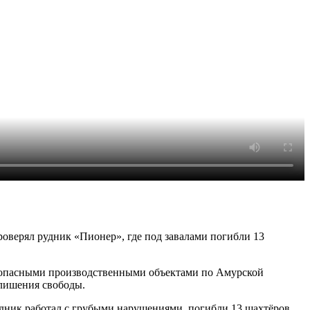
роверял рудник «Пионер», где под завалами погибли 13
за опасными производственными объектами по Амурской
 лишения свободы.
рудник работал с грубыми нарушениями, погибли 13 шахтёров.