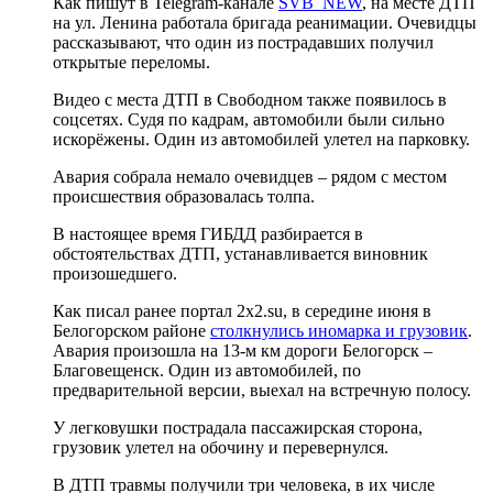
Как пишут в Telegram-канале
SVB_NEW
, на месте ДТП
на ул. Ленина работала бригада реанимации. Очевидцы
рассказывают, что один из пострадавших получил
открытые переломы.
Видео с места ДТП в Свободном также появилось в
соцсетях. Судя по кадрам, автомобили были сильно
искорёжены. Один из автомобилей улетел на парковку.
Авария собрала немало очевидцев – рядом с местом
происшествия образовалась толпа.
В настоящее время ГИБДД разбирается в
обстоятельствах ДТП, устанавливается виновник
произошедшего.
Как писал ранее портал 2х2.su, в середине июня в
Белогорском районе
столкнулись иномарка и грузовик
.
Авария произошла на 13-м км дороги Белогорск –
Благовещенск. Один из автомобилей, по
предварительной версии, выехал на встречную полосу.
У легковушки пострадала пассажирская сторона,
грузовик улетел на обочину и перевернулся.
В ДТП травмы получили три человека, в их числе