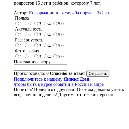
подросток 15 лет и ребёнок, которому 7 лет.
Автор:
Информационная служба портала 2x2.su
Польза
1
2
3
4
5
0
Актуальность
1
2
3
4
5
0
Развёрнутость
1
2
3
4
5
0
Фотография
1
2
3
4
5
0
Пожелания автору
Проголосовало:
0
Спасибо за ответ
Подключитесь к нашему
Яндекс Дзен
,
чтобы быть в курсе событий в России и мире
Почитал? Поделись с другими! Об этом должны узнать
все, срочно поделись! Другим это тоже интересно