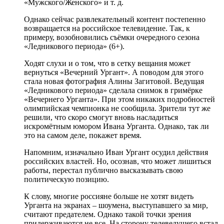
«Мужского/Женского» и т. д.
Однако сейчас развлекательный контент постепенно
возвращается на российское телевидение. Так, к
примеру, возобновились съёмки очередного сезона
«Ледникового периода» (6+).
Ходят слухи и о том, что в сетку вещания может
вернуться «Вечерний Ургант». А поводом для этого
стала новая фотография Алины Загитовой. Ведущая
«Ледникового периода» сделала снимок в гримёрке
«Вечернего Урганта». При этом никаких подробностей
олимпийская чемпионка не сообщила. Зрители тут же
решили, что скоро смогут вновь насладиться
искромётным юмором Ивана Урганта. Однако, так ли
это на самом деле, покажет время.
Напомним, изначально Иван Ургант осудил действия
российских властей. Но, осознав, что может лишиться
работы, перестал публично высказывать свою
политическую позицию.
К слову, многие россияне больше не хотят видеть
Урганта на экранах – шоумена, выступавшего за мир,
считают предателем. Однако такой точки зрения
придерживаются не все. На сторону телеведущего встал