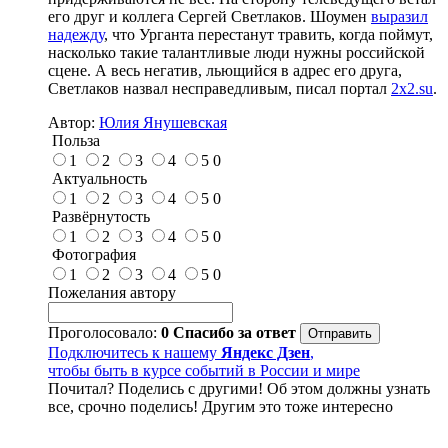
его друг и коллега Сергей Светлаков. Шоумен
выразил
надежду
, что Урганта перестанут травить, когда поймут,
насколько такие талантливые люди нужны российской
сцене. А весь негатив, льющийся в адрес его друга,
Светлаков назвал несправедливым, писал портал
2x2.su
.
Автор:
Юлия Янушевская
Польза
1
2
3
4
5
0
Актуальность
1
2
3
4
5
0
Развёрнутость
1
2
3
4
5
0
Фотография
1
2
3
4
5
0
Пожелания автору
Проголосовало:
0
Спасибо за ответ
Подключитесь к нашему
Яндекс Дзен
,
чтобы быть в курсе событий в России и мире
Почитал? Поделись с другими! Об этом должны узнать
все, срочно поделись! Другим это тоже интересно