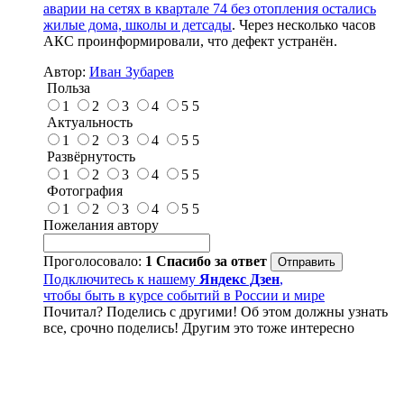
аварии на сетях в квартале 74 без отопления остались
жилые дома, школы и детсады
. Через несколько часов
АКС проинформировали, что дефект устранён.
Автор:
Иван Зубарев
Польза
1
2
3
4
5
5
Актуальность
1
2
3
4
5
5
Развёрнутость
1
2
3
4
5
5
Фотография
1
2
3
4
5
5
Пожелания автору
Проголосовало:
1
Спасибо за ответ
Подключитесь к нашему
Яндекс Дзен
,
чтобы быть в курсе событий в России и мире
Почитал? Поделись с другими! Об этом должны узнать
все, срочно поделись! Другим это тоже интересно