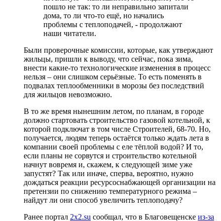
пошло не так: то ли неправильно запитали
дома, то ли что-то ещё, но начались
проблемы с теплоподачей, - продолжают
наши читатели.
Были проверочные комиссии, которые, как утверждают
жильцы, пришли к выводу, что сейчас, пока зима,
внести какие-то технологические изменения в процесс
нельзя – они слишком серьёзные. То есть поменять в
подвалах теплообменники в морозы без последствий
для жильцов невозможно.
В то же время нынешним летом, по планам, в городе
должно стартовать строительство газовой котельной, к
которой подключат в том числе Строителей, 68-70. Но,
получается, людям теперь остаётся только ждать лета в
компании своей проблемы с еле тёплой водой? И то,
если планы не сорвутся и строительство котельной
начнут вовремя и, скажем, к следующей зиме уже
запустят? Так или иначе, сперва, вероятно, нужно
дождаться реакции ресурсоснабжающей организации на
претензии по снижению температурного режима –
найдут ли они способ увеличить теплоподачу?
Ранее портал
2x2.su
сообщал, что в Благовещенске
из-за