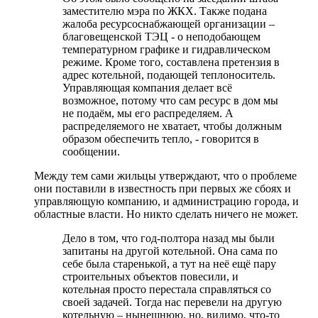
заместителю мэра по ЖКХ. Также подана
жалоба ресурсоснабжающей организации –
благовещенской ТЭЦ - о неподобающем
температурном графике и гидравлическом
режиме. Кроме того, составлена претензия в
адрес котельной, подающей теплоноситель.
Управляющая компания делает всё
возможное, потому что сам ресурс в дом мы
не подаём, мы его распределяем. А
распределяемого не хватает, чтобы должным
образом обеспечить тепло, - говорится в
сообщении.
Между тем сами жильцы утверждают, что о проблеме
они поставили в известность при первых же сбоях и
управляющую компанию, и администрацию города, и
областные власти. Но никто сделать ничего не может.
Дело в том, что год-полтора назад мы были
запитаны на другой котельной. Она сама по
себе была старенькой, а тут на неё ещё пару
строительных объектов повесили, и
котельная просто перестала справляться со
своей задачей. Тогда нас перевели на другую
котельную – нынешнюю, но, видимо, что-то