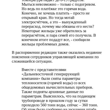
Мыться невозможно – только с подогревом.
Но ведь по платёжке это горячая вода.
Конечно, не хочешь платить – просто не
открывай кран. Но тогда мотай
электросчётчик, а это – вынужденный
перерасход, почему мы обязаны его нести?
Некоторые жильцы уже обратились за
перерасчётом, и пара семей его получила. В
конечном итоге подадут все, - сообщили
жильцы проблемных домов.
В распоряжении редакции также оказались недавние
пояснения сотрудников управляющей компании по
сложившейся ситуации.
Вместе с представителями
«Дальневосточной генерирующей
компании» были сняты параметры
теплоносителя (горячей воды) со всех
общедомовых вычислительных приборов.
Также подняты архивные данные по
параметрам. Выяснилось, что на подающем
трубопроводе в прошлом году за сутки
проходило 560 тонн воды, сейчас – 360 тонн.
Об этом было сообщено на заседании штаба