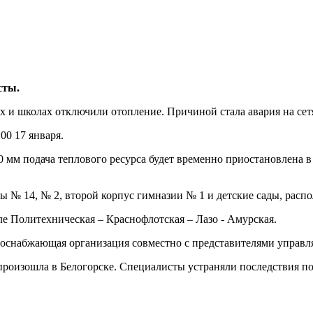
сты.
х и школах отключили отопление. Причиной стала авария на се
00 17 января.
0 мм подача теплового ресурса будет временно приостановлена в
 № 14, № 2, второй корпус гимназии № 1 и детские сады, распол
ле Политехническая – Краснофлотская – Лазо - Амурская.
лоснабжающая организация совместно с представителями управ
роизошла в Белогорске. Специалисты устраняли последствия пор