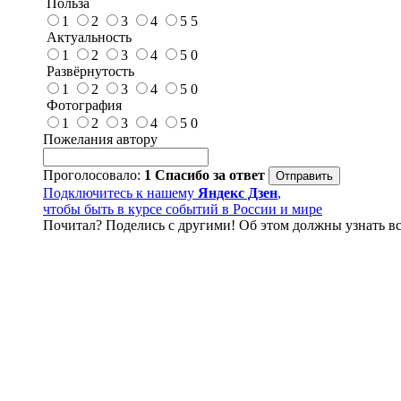
Польза
1
2
3
4
5
5
Актуальность
1
2
3
4
5
0
Развёрнутость
1
2
3
4
5
0
Фотография
1
2
3
4
5
0
Пожелания автору
Проголосовало:
1
Спасибо за ответ
Подключитесь к нашему
Яндекс Дзен
,
чтобы быть в курсе событий в России и мире
Почитал? Поделись с другими! Об этом должны узнать вс