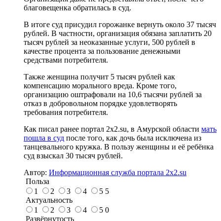
благовещенка обратилась в суд.
В итоге суд присудил горожанке вернуть около 37 тысяч
рублей. В частности, организация обязана заплатить 20
тысяч рублей за неоказанные услуги, 500 рублей в
качестве процента за пользование денежными
средствами потребителя.
Также женщина получит 5 тысяч рублей как
компенсацию морального вреда. Кроме того,
организацию оштрафовали на 10,6 тысячи рублей за
отказ в добровольном порядке удовлетворять
требования потребителя.
Как писал ранее портал 2х2.su, в Амурской области
мать
пошла в суд
после того, как дочь была исключена из
танцевального кружка. В пользу женщины и её ребёнка
суд взыскал 30 тысяч рублей.
Автор:
Информационная служба портала 2x2.su
Польза
1
2
3
4
5
5
Актуальность
1
2
3
4
5
0
Развёрнутость