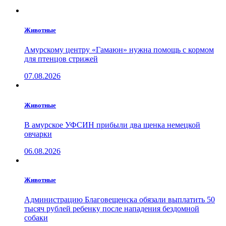
Животные
Амурскому центру «Гамаюн» нужна помощь с кормом
для птенцов стрижей
07.08.2026
Животные
В амурское УФСИН прибыли два щенка немецкой
овчарки
06.08.2026
Животные
Администрацию Благовещенска обязали выплатить 50
тысяч рублей ребенку после нападения бездомной
собаки