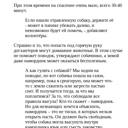
При этом времени на спасение очень мало, всего 30-40
минут.
Если нашли отравленную собаку, держите её
- может в панике убежать далеко, и
невозможно будет ей помочь, - добавляют
волонтёры.
Страшно и то, что попасть под горячую руку
догхантеров могут домашние животные. В этом случае
не поможет поводок, утверждают собачники, а зимой
даже намордник может оказаться бесполезным.
А как гулять с собакой? Мы ходим на
поводке, но вот собачка пошла на газон,
например, пока я среагирую, она может что-
то с земли схватить или загрести пастью
снег. И получается тогда, за что мы
поплатимся? За то, что соблюдали все
правила выгула? Кто-то скажет – намордник.
Но для незнающих хочется объяснить,
намордник – это не тиски, в которых нельзя
открыть пасть. Он должен быть свободным,
чтобы собака могла высунуть внутри
намордника язык или съесть лакомство,