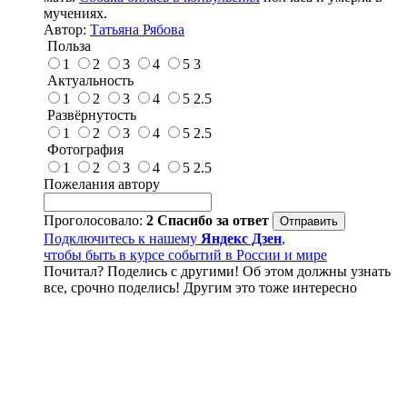
мучениях.
Автор:
Татьяна Рябова
Польза
1
2
3
4
5
3
Актуальность
1
2
3
4
5
2.5
Развёрнутость
1
2
3
4
5
2.5
Фотография
1
2
3
4
5
2.5
Пожелания автору
Проголосовало:
2
Спасибо за ответ
Подключитесь к нашему
Яндекс Дзен
,
чтобы быть в курсе событий в России и мире
Почитал? Поделись с другими! Об этом должны узнать
все, срочно поделись! Другим это тоже интересно