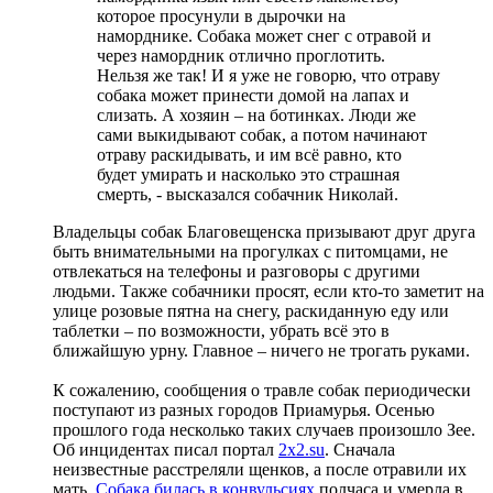
которое просунули в дырочки на
наморднике. Собака может снег с отравой и
через намордник отлично проглотить.
Нельзя же так! И я уже не говорю, что отраву
собака может принести домой на лапах и
слизать. А хозяин – на ботинках. Люди же
сами выкидывают собак, а потом начинают
отраву раскидывать, и им всё равно, кто
будет умирать и насколько это страшная
смерть, - высказался собачник Николай.
Владельцы собак Благовещенска призывают друг друга
быть внимательными на прогулках с питомцами, не
отвлекаться на телефоны и разговоры с другими
людьми. Также собачники просят, если кто-то заметит на
улице розовые пятна на снегу, раскиданную еду или
таблетки – по возможности, убрать всё это в
ближайшую урну. Главное – ничего не трогать руками.
К сожалению, сообщения о травле собак периодически
поступают из разных городов Приамурья. Осенью
прошлого года несколько таких случаев произошло Зее.
Об инцидентах писал портал
2x2.su
. Сначала
неизвестные расстреляли щенков, а после отравили их
мать.
Собака билась в конвульсиях
полчаса и умерла в