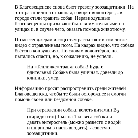
В Благовещенске снова бьют тревогу зоозащитники. На
этот раз причина страшная, говорят волонтёры, - в
городе стали травить собак. Неравнодушные
благовещенцы призывают быть внимательными на
улицах и, в случае чего, оказать помощь животному.
По мессенджерам и соцсетям рассылают в том числе
видео с отравленным псом. На кадрах видно, что собака
бьётся в конвульсиях. По словам волонтёров, пса
пытались спасти, но, к сожалению, не успели.
На «Тепличке» травят собак! Будьте
бдительны! Собака была уличная, довезли до
клиники, умер.
Информацию просят распространить среди жителей
Благовещенска, чтобы те были осторожнее и смогли
помочь своей или бездомной собаке.
При отравлении собаки колоть витамин В
6
(пиридоксин) 1 мл на 1 кг веса собаки и
давать энтеросгель (можно развести с водой
и шприцом в пасть вводить), - советуют
зоозащитники.